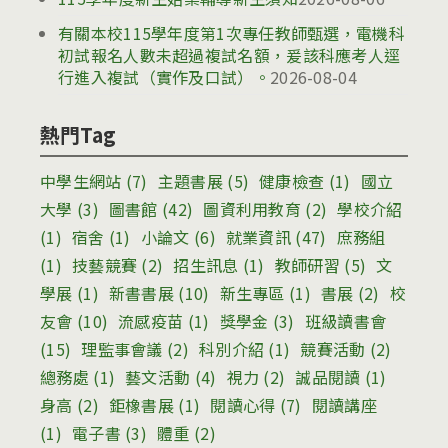
有關本校115學年度第1次專任教師甄選，電機科
初試報名人數未超過複試名額，爰該科應考人逕
行進入複試（實作及口試）。
2026-08-04
熱門Tag
中學生網站
(7)
主題書展
(5)
健康檢查
(1)
國立
大學
(3)
圖書館
(42)
圖資利用教育
(2)
學校介紹
(1)
宿舍
(1)
小論文
(6)
就業資訊
(47)
庶務組
(1)
技藝競賽
(2)
招生訊息
(1)
教師研習
(5)
文
學展
(1)
新書書展
(10)
新生專區
(1)
書展
(2)
校
友會
(10)
流感疫苗
(1)
獎學金
(3)
班級讀書會
(15)
理監事會議
(2)
科別介紹
(1)
競賽活動
(2)
總務處
(1)
藝文活動
(4)
視力
(2)
誠品閱讀
(1)
身高
(2)
鉅橡書展
(1)
閱讀心得
(7)
閱讀講座
(1)
電子書
(3)
體重
(2)