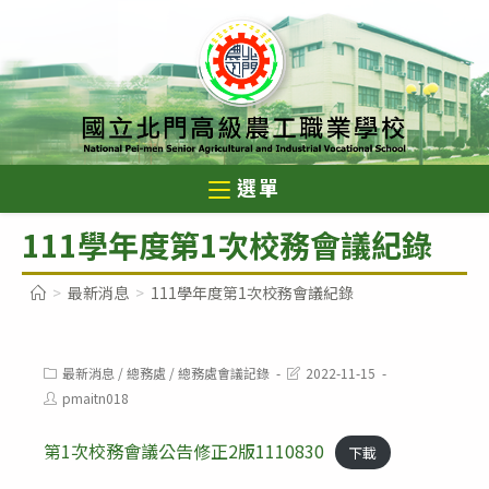
跳
轉
至
主
要
內
選單
容
111學年度第1次校務會議紀錄
>
最新消息
>
111學年度第1次校務會議紀錄
Post
Post
最新消息
/
總務處
/
總務處會議記錄
2022-11-15
category:
last
Post
pmaitn018
modified:
author:
第1次校務會議公告修正2版1110830
下載