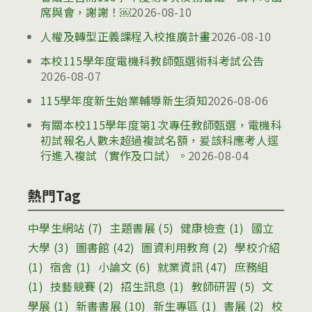
席與會，謝謝！￼
2026-08-10
人權及轉型正義課程入校推廣計畫
2026-08-10
本校115學年度電機科教師甄選術科考試公告
2026-08-07
115學年度新生始業輔導新生須知
2026-08-06
有關本校115學年度第1次專任教師甄選，電機科
初試報名人數未超過複試名額，爰該科應考人逕
行進入複試（實作及口試）。
2026-08-04
熱門Tag
中學生網站
(7)
主題書展
(5)
健康檢查
(1)
國立
大學
(3)
圖書館
(42)
圖資利用教育
(2)
學校介紹
(1)
宿舍
(1)
小論文
(6)
就業資訊
(47)
庶務組
(1)
技藝競賽
(2)
招生訊息
(1)
教師研習
(5)
文
學展
(1)
新書書展
(10)
新生專區
(1)
書展
(2)
校