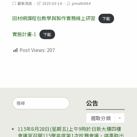
Post
Post
Post
最新消息
2025-03-14
pmaitn064
category:
last
author:
modified:
因材網課程包教學與製作實務線上研習
下載
實施計畫-1
下載
Post Views:
207
Search
公告
for:
公
選取分類
告
115年8月28日(星期五)上午9時於日新大樓四樓
會議室召開115學年度第1次校務會議，請準時出