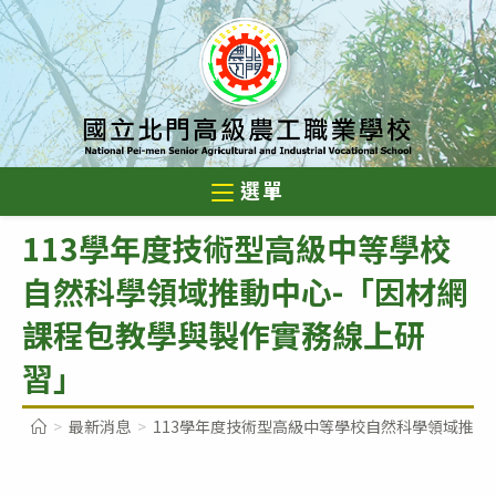
跳
轉
至
主
要
內
選單
容
113學年度技術型高級中等學校
自然科學領域推動中心-「因材網
課程包教學與製作實務線上研
習」
>
最新消息
>
113學年度技術型高級中等學校自然科學領域推動