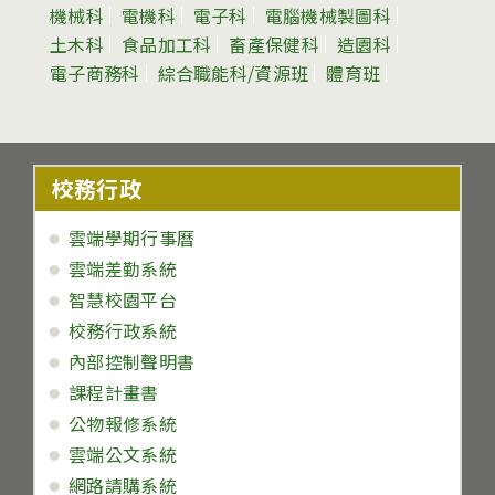
機械科
電機科
電子科
電腦機械製圖科
土木科
食品加工科
畜產保健科
造園科
電子商務科
綜合職能科/資源班
體育班
校務行政
雲端學期行事曆
雲端差勤系統
智慧校園平台
校務行政系統
內部控制聲明書
課程計畫書
公物報修系統
雲端公文系統
網路請購系統