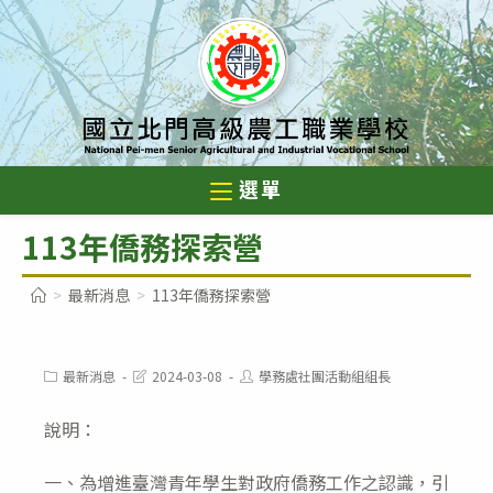
跳
轉
至
主
要
內
選單
容
113年僑務探索營
>
最新消息
>
113年僑務探索營
Post
Post
Post
最新消息
2024-03-08
學務處社團活動組組長
category:
last
author:
modified:
說明：
一、為增進臺灣青年學生對政府僑務工作之認識，引