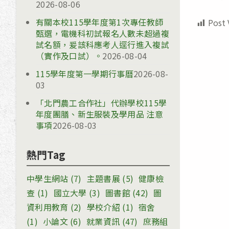
2026-08-06
有關本校115學年度第1次專任教師
Post 
甄選，電機科初試報名人數未超過複
試名額，爰該科應考人逕行進入複試
（實作及口試）。
2026-08-04
115學年度第一學期行事曆
2026-08-
03
「北門農工合作社」代辦學校115學
年度團膳、新生服裝及學用品 注意
事項
2026-08-03
熱門Tag
中學生網站
(7)
主題書展
(5)
健康檢
查
(1)
國立大學
(3)
圖書館
(42)
圖
資利用教育
(2)
學校介紹
(1)
宿舍
(1)
小論文
(6)
就業資訊
(47)
庶務組