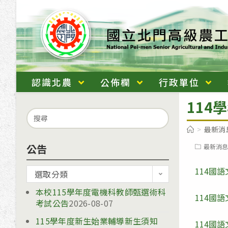
跳
轉
至
主
要
內
認識北農
公佈欄
行政單位
容
114
Search
for:
>
最新消
公告
Post
最新消息
category:
114國
公
選取分類
告
本校115學年度電機科教師甄選術科
114國
考試公告
2026-08-07
115學年度新生始業輔導新生須知
114國