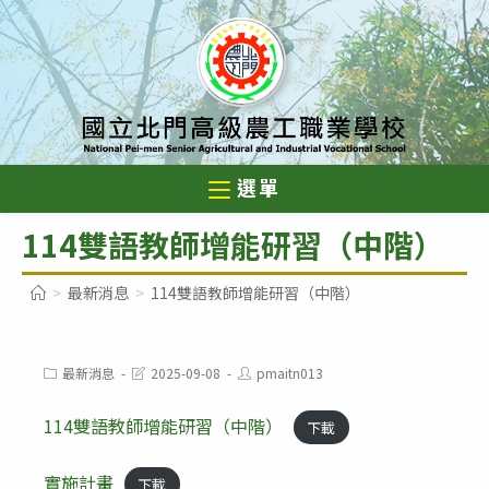
跳
轉
至
主
要
內
選單
容
114雙語教師增能研習（中階）
>
最新消息
>
114雙語教師增能研習（中階）
Post
Post
Post
最新消息
2025-09-08
pmaitn013
category:
last
author:
modified:
114雙語教師增能研習（中階）
下載
實施計畫
下載