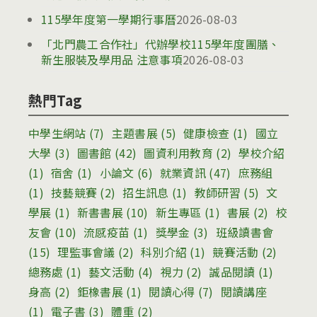
115學年度第一學期行事曆
2026-08-03
「北門農工合作社」代辦學校115學年度團膳、
新生服裝及學用品 注意事項
2026-08-03
熱門Tag
中學生網站
(7)
主題書展
(5)
健康檢查
(1)
國立
大學
(3)
圖書館
(42)
圖資利用教育
(2)
學校介紹
(1)
宿舍
(1)
小論文
(6)
就業資訊
(47)
庶務組
(1)
技藝競賽
(2)
招生訊息
(1)
教師研習
(5)
文
學展
(1)
新書書展
(10)
新生專區
(1)
書展
(2)
校
友會
(10)
流感疫苗
(1)
獎學金
(3)
班級讀書會
(15)
理監事會議
(2)
科別介紹
(1)
競賽活動
(2)
總務處
(1)
藝文活動
(4)
視力
(2)
誠品閱讀
(1)
身高
(2)
鉅橡書展
(1)
閱讀心得
(7)
閱讀講座
(1)
電子書
(3)
體重
(2)