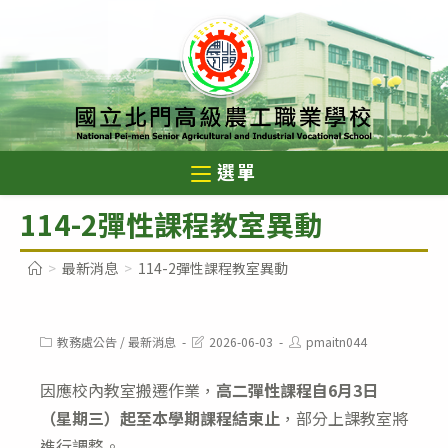
跳
轉
至
主
要
內
選單
容
114-2彈性課程教室異動
>
最新消息
>
114-2彈性課程教室異動
Post
Post
Post
教務處公告
/
最新消息
2026-06-03
pmaitn044
category:
last
author:
modified:
因應校內教室搬遷作業，
高二彈性課程自6月3日
（星期三）起至本學期課程結束止
，部分上課教室將
進行調整。