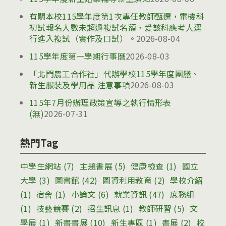
有關本校115學年度第1次專任教師甄選，電機科
初試報名人數未超過複試名額，爰該科應考人逕
行進入複試（實作及口試）。
2026-08-04
115學年度第一學期行事曆
2026-08-03
「北門農工合作社」代辦學校115學年度團膳、
新生服裝及學用品 注意事項
2026-08-03
115年7月份辦理政策宣導之執行情形表
(無)
2026-07-31
熱門Tag
中學生網站
(7)
主題書展
(5)
健康檢查
(1)
國立
大學
(3)
圖書館
(42)
圖資利用教育
(2)
學校介紹
(1)
宿舍
(1)
小論文
(6)
就業資訊
(47)
庶務組
(1)
技藝競賽
(2)
招生訊息
(1)
教師研習
(5)
文
學展
(1)
新書書展
(10)
新生專區
(1)
書展
(2)
校