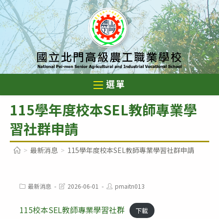
跳
轉
至
主
要
內
選單
容
115學年度校本SEL教師專業學
習社群申請
>
最新消息
>
115學年度校本SEL教師專業學習社群申請
Post
Post
Post
最新消息
2026-06-01
pmaitn013
category:
last
author:
modified:
115校本SEL教師專業學習社群
下載