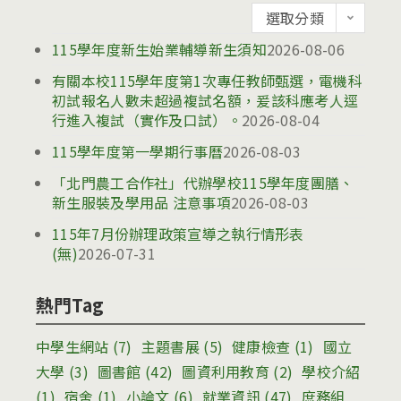
公
選取分類
告
115學年度新生始業輔導新生須知
2026-08-06
有關本校115學年度第1次專任教師甄選，電機科
初試報名人數未超過複試名額，爰該科應考人逕
行進入複試（實作及口試）。
2026-08-04
115學年度第一學期行事曆
2026-08-03
「北門農工合作社」代辦學校115學年度團膳、
新生服裝及學用品 注意事項
2026-08-03
115年7月份辦理政策宣導之執行情形表
(無)
2026-07-31
熱門Tag
中學生網站
(7)
主題書展
(5)
健康檢查
(1)
國立
大學
(3)
圖書館
(42)
圖資利用教育
(2)
學校介紹
(1)
宿舍
(1)
小論文
(6)
就業資訊
(47)
庶務組