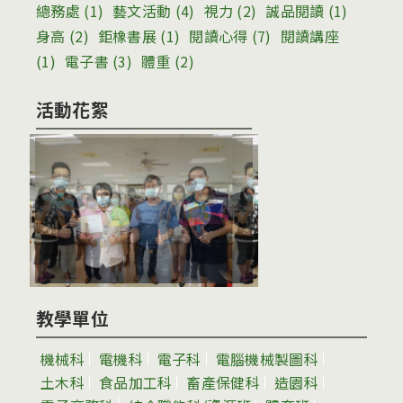
總務處
(1)
藝文活動
(4)
視力
(2)
誠品閱讀
(1)
身高
(2)
鉅橡書展
(1)
閱讀心得
(7)
閱讀講座
(1)
電子書
(3)
體重
(2)
活動花絮
教學單位
機械科
電機科
電子科
電腦機械製圖科
土木科
食品加工科
畜產保健科
造園科