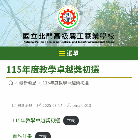
跳
轉
至
主
要
內
選單
容
115年度教學卓越獎初選
>
最新消息
>
115年度教學卓越獎初選
Post
Post
Post
最新消息
2025-08-14
pmaitn013
category:
last
author:
modified:
115年教學卓越獎初選
下載
實施計畫
下載