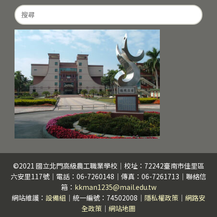
Search
for:
©2021 國立北門高級農工職業學校｜校址：72242臺南市佳里區
六安里117號｜電話：06-7260148｜傳真：06-7261713｜聯絡信
箱：
kkman1235@mail.edu.tw
網站維護：
設備組
｜統一編號：74502008｜
隱私權政策
｜
網路安
全政策
｜
網站地圖