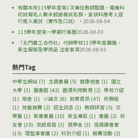
有關本校115學年度第1次專任教師甄選，電機科
初試報名人數未超過複試名額，爰該科應考人逕
行進入複試（實作及口試）。
2026-08-04
115學年度第一學期行事曆
2026-08-03
「北門農工合作社」代辦學校115學年度團膳、
新生服裝及學用品 注意事項
2026-08-03
熱門Tag
中學生網站
(7)
主題書展
(5)
健康檢查
(1)
國立
大學
(3)
圖書館
(42)
圖資利用教育
(2)
學校介紹
(1)
宿舍
(1)
小論文
(6)
就業資訊
(47)
庶務組
(1)
技藝競賽
(2)
招生訊息
(1)
教師研習
(5)
文
學展
(1)
新書書展
(10)
新生專區
(1)
書展
(2)
校
友會
(10)
流感疫苗
(1)
獎學金
(3)
班級讀書會
(15)
理監事會議
(2)
科別介紹
(1)
競賽活動
(2)