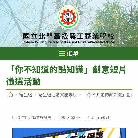
跳
轉
至
主
要
內
選單
容
「你不知道的酷知識」創意短片
徵選活動
>
衛生組
>
衛生組活動實施辦法
>
「你不知道的酷知識」創意
Post
Post
Post
衛生組活動實施辦法
2023-08-28
pmaitn071
category:
last
author:
modified: