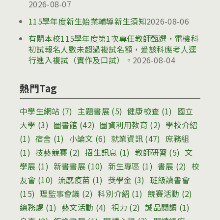
2026-08-07
115學年度新生始業輔導新生須知
2026-08-06
有關本校115學年度第1次專任教師甄選，電機科
初試報名人數未超過複試名額，爰該科應考人逕
行進入複試（實作及口試）。
2026-08-04
熱門Tag
中學生網站
(7)
主題書展
(5)
健康檢查
(1)
國立
大學
(3)
圖書館
(42)
圖資利用教育
(2)
學校介紹
(1)
宿舍
(1)
小論文
(6)
就業資訊
(47)
庶務組
(1)
技藝競賽
(2)
招生訊息
(1)
教師研習
(5)
文
學展
(1)
新書書展
(10)
新生專區
(1)
書展
(2)
校
友會
(10)
流感疫苗
(1)
獎學金
(3)
班級讀書會
(15)
理監事會議
(2)
科別介紹
(1)
競賽活動
(2)
總務處
(1)
藝文活動
(4)
視力
(2)
誠品閱讀
(1)