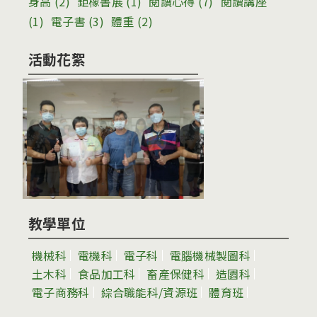
身高
(2)
鉅橡書展
(1)
閱讀心得
(7)
閱讀講座
(1)
電子書
(3)
體重
(2)
活動花絮
教學單位
機械科
電機科
電子科
電腦機械製圖科
土木科
食品加工科
畜產保健科
造園科
電子商務科
綜合職能科/資源班
體育班