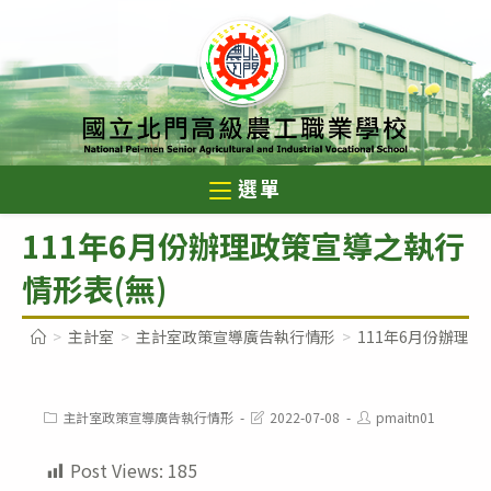
跳
轉
至
主
要
內
選單
容
111年6月份辦理政策宣導之執行
情形表(無)
>
主計室
>
主計室政策宣導廣告執行情形
>
111年6月份辦理政
Post
Post
Post
主計室政策宣導廣告執行情形
2022-07-08
pmaitn01
category:
last
author:
modified:
Post Views:
185