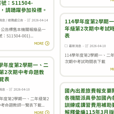
第
號：S11504-
即
號：
二
1)，請踴躍參加投標。
日
S11505-
學
起
001)，
Post
114學年度第2學期
消息
/
總務處公告
2026-04-14
期
至
:
last
請
年級第2次期中考試
modified:
：公告標售本機關報廢品一
重
115
踴
表
：S11504-001)...
補
年
躍
公
閱讀全文
修
8
參
Post
Post
最新消息
2026-04-10
告
category:
last
課
月
加
modified:
114學年度第2學期一、二
標
程
31
投
次期中考試時間表下載
售
4學年度第2學期一、二
報
日
標。
閱
本
第2次期中考命題教
名
截
機
覽表
止，
關
敬
Post
國內出差旅費報支要
消息
2026-04-10
報
:
last
請
各機關派員參加國內
modified:
學年度第2學期一、二年級第2
廢
踴
訓練或講習費用補助
考命題教師一覽表下載...
品
躍
解釋彙編115年3月
114
閱讀全文
一