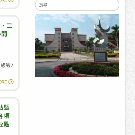
學
Search
本
年
for:
校
度
師
一、二
國、
生
時間
英、
參
數，
加
預
「第
計
年級第2
66
6~12
屆
月
114
讀全文
第
開
學
五
課。
年
分
度
點暨
區
第
各項
科
2
要點
學
學
版
展