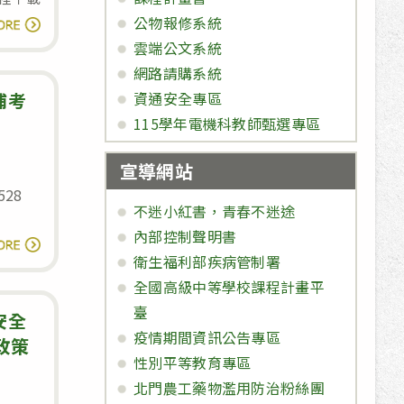
114
公物報修系統
讀全文
學
雲端公文系統
年
網路請購系統
度
補考
資通安全專區
第
115學年電機科教師甄選專區
二
宣導網站
學
28
期
不迷小紅書，青春不迷途
加
內部控制聲明書
114
讀全文
工
衛生福利部疾病管制署
學
科
全國高級中等學校課程計畫平
年
補
臺
度
安全
考
疫情期間資訊公告專區
第
政策
考
性別平等教育專區
二
程
北門農工藥物濫用防治粉絲團
學
與