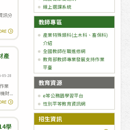
及
線上選課系統
釋
資
安資訊分
出
通
教師專區
115
安
【漏
讀全文
年
全
產業特殊類科(土木科、畜保科)
洞
6
政
介紹
預
月
策
全國教師在職進修網
警】
財產
份
教育部教師專業發展支持作業
微
安
平臺
軟
全
6-05-28
釋
性
教育資源
d:
作業
出
更
財...
115
e等公務園學習平台
新
行
讀全文
年
性別平等教育資訊網
政
5
院
招生資訊
月
訂
14學
份