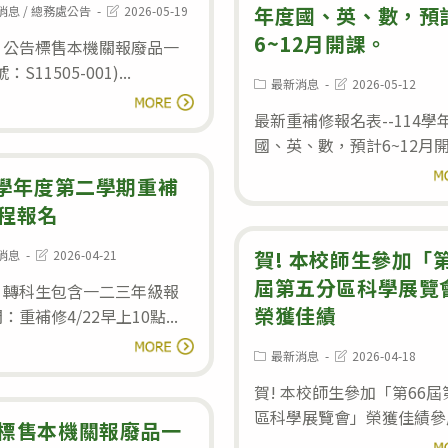
民
農
Post
年度國、英、數，預
消息
/
總務處公告
2026-05-19
期
:
last
必
業
6~12月開課。
modified:
：公告標售本機關報廢品一
一、
懂
基
：S11505-001)...
二
的
Post
Post
最新消息
2026-05-12
層
公
category:
last
閱讀全文
年
AI
modified:
最新重補修報名表--114學
人
告
級
通
國、英、數，預計6~12月開.
員
標
期
識
閱
獎
售
4學年度第二學期重補
末
課」
及
本
程報名
考
團
機
命
Post
賀! 本校師生參加「第
消息
2026-04-21
體
關
:
last
題
屆第五分區科學展覽
modified:
獎，
：轉科生包含一二三年級報
報
教
榮獲佳績
：重補修4/22早上10點...
申
廢
師
114
請
閱讀全文
品
一
Post
Post
最新消息
2026-04-18
學
category:
last
期
一
覽
modified:
賀! 本校師生參加「第66
年
間
批
表
區科學展覽會」榮獲佳績參展.
度
標售本機關報廢品一
自
(案
閱