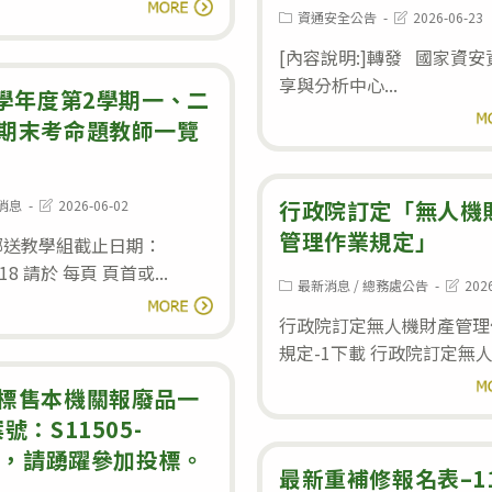
國
閱讀全文
會
Post
Post
資通安全公告
2026-06-23
教
category:
last
115
modified:
[內容說明:]轉發 國家資
署
年
享與分析中心...
辦
4學年度第2學期一、二
度
閱
理
期末考命題教師一覽
個
資
人
通
農
Post
行政院訂定「無人機
消息
2026-06-02
安
:
last
業
管理作業規定」
modified:
擲送教學組截止日期：
全
學
6.18 請於 每頁 頁首或...
通
術
Post
Post
最新消息
/
總務處公告
202
114
category:
last
閱讀全文
識
獎、
modifie
行政院訂定無人機財產管理
學
教
事
規定-1下載 行政院訂定無人機
年
育
業
閱
度
標售本機關報廢品一
訓
獎、
第
號：S11505-
練
優
2
1)，請踴躍參加投標。
「全
秀
最新重補修報名表–1
學