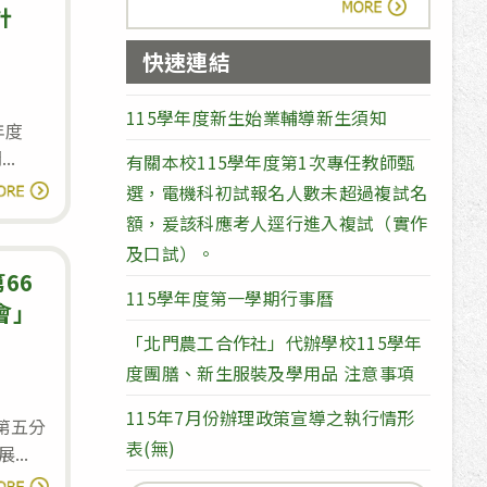
more
定
計
安
「無
全
快速連結
人
性
機
更
115學年度新生始業輔導新生須知
年度
財
新
..
有關本校115學年度第1次專任教師甄
產
最
讀全文
選，電機科初試報名人數未超過複試名
管
新
額，爰該科應考人逕行進入複試（實作
理
重
及口試）。
作
補
66
業
115學年度第一學期行事曆
修
會」
規
報
「北門農工合作社」代辦學校115學年
定」
名
度團膳、新生服裝及學用品 注意事項
表
115年7月份辦理政策宣導之執行情形
屆第五分
–
表(無)
..
114
賀!
讀全文