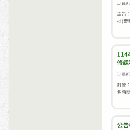
Post
最新
category
主旨
批(案號
11
修課
Post
最新
category
對象
名時間
公告