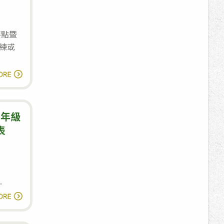
期
覽
一、
會」
要點暨
二
榮
練或
年
獲
級
佳
國
讀全文
第
績
內
2
出
次
差
三年級
期
旅
表
中
費
考
報
試
支
時
.
要
間
114
讀全文
點
表
學
暨
年