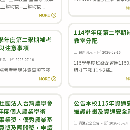
上課時間--上課時間...
閱
重
閱讀全文
補
修
114學年度第二學期
公
4學年度第二學期補考
教室分配
告-
與注意事項
Post
Post
最新消息
2026-07-16
最
category:
last
Post
消息
2026-07-16
modified:
新
115學年度班級配置圖11505
:
last
modified:
-2補考考程與注意事項下載
版-1下載 114-2補...
調
114
整
閱讀全文
閱
學
–
年
上
度
社團法人台灣農學會
公告本校115年資通
課
第
5年度個人農業學術
維護計畫及資通安全
教
二
事業獎、優秀農業基
室
Post
Post
資通安全公告
2026-06-24
學
員獎及團體獎，申請
category:
last