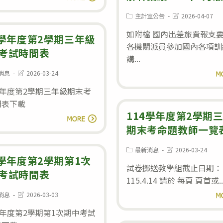
申
學
批
Post
Post
主計室公告
2026-04-07
請。
年
category:
last
(案
modified:
如附檔 國內出差旅費報支
度
4學年度第2學期三年級
號：
各機關派員參加國內各項訓
第
考試時間表
S11504-
講...
2
001)，
Post
消息
2026-03-24
閱
學
:
last
請
modified:
學年度第2學期三年級期末考
期
踴
間表下載
一、
躍
114學年度第2學期
114
閱讀全文
二
參
期末考命題教師一覽
學
年
加
年
級
Post
Post
最新消息
2026-03-24
投
度
category:
last
4學年度第2學期第1次
第
modified:
標。
試卷擲送教學組截止日期：
第
考試時間表
2
115.4.14 請於 每頁 頁首或..
2
次
Post
消息
2026-03-03
閱
學
:
last
期
modified:
學年度第2學期第1次期中考試
期
中