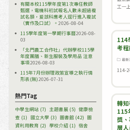
有關本校115學年度第1次專任教師
工一上
甄選，電機科初試報名人數未超過複
試名額，爰該科應考人逕行進入複試
（實作及口試）。
2026-08-04
115學年度第一學期行事曆
2026-08-
11
03
考程
「北門農工合作社」代辦學校115學
年度團膳、新生服裝及學用品 注意
Post
最新
事項
2026-08-03
category
114
115年7月份辦理政策宣導之執行情
形表(無)
2026-07-31
熱門Tag
轉知
中學生網站
(7)
主題書展
(5)
健康檢
11
查
(1)
國立大學
(3)
圖書館
(42)
圖
獎、
資利用教育
(2)
學校介紹
(1)
宿舍
層人