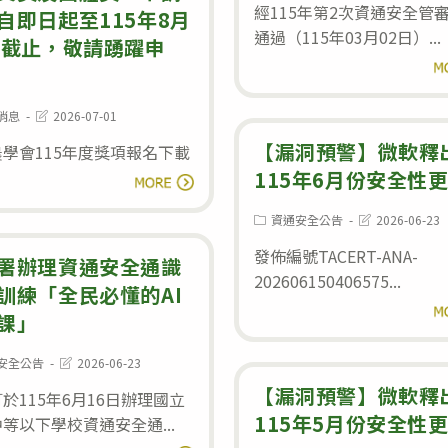
modified:
經115年第2次資通安全管
期
自即日起至115年8月
通過（115年03月02日）...
補
日截止，敬請踴躍申
閱
考
考
Post
消息
2026-07-01
程
:
last
modified:
【漏洞預警】微軟釋
學會115年度獎項報名下載
與
115年6月份安全性
轉
注
閱讀全文
知
意
Post
Post
資通安全公告
2026-06-23
社
category:
last
事
modified:
發佈編號TACERT-ANA-
團
署辦理資通安全通識
項
202606150406575...
法
訓練「全民必懂的AI
閱
人
課」
台
Post
安全公告
2026-06-23
灣
:
last
【漏洞預警】微軟釋
modified:
於115年6月16日辦理國立
農
115年5月份安全性
等以下學校資通安全通...
學