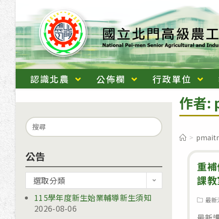
跳
轉
至
主
要
內
認識北農
公佈欄
行政單位
容
作者:
Search
for:
>
pmait
公告
重補
公
課教
選取分類
告
115學年度新生始業輔導新生須知
Post
最新
2026-08-06
category
最新調