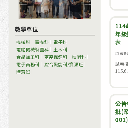
11
教學單位
年級
表
機械科
電機科
電子科
電腦機械製圖科
土木科
Post
最新
食品加工科
畜產保健科
造園科
category
試卷
電子商務科
綜合職能科/資源班
115.
體育班
公告
批(案
00