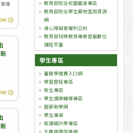
教育部防治校園霸凌專區
審會議
期
地
教育部防治學生藥物濫用資源
補
點
公
網
讀全文
考
告
身心障礙者權利公約
教
本
教育部特殊教育專業發展數位
室
校
出
課程平臺
分
115
更新
配
學生專區
年
資
臺銀學雜費入口網
通
學習歷程專區
安
新生專區
【漏
讀全文
全
學生課業輔導專區
洞
維
圓夢助學網
預
護
學生專車
警】
出
計
新課綱升學專區
微
更新
畫
北農健康促進網
軟