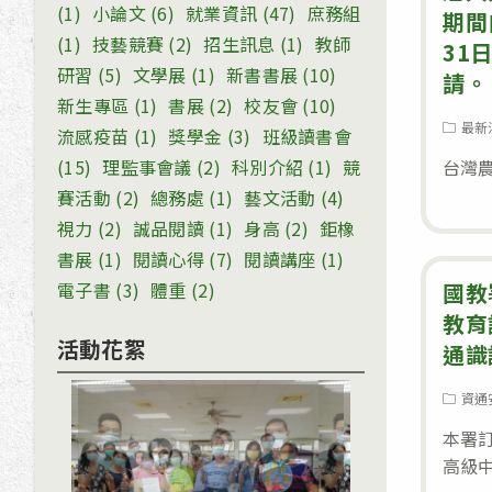
(1)
小論文
(6)
就業資訊
(47)
庶務組
期間
(1)
技藝競賽
(2)
招生訊息
(1)
教師
31
研習
(5)
文學展
(1)
新書書展
(10)
請。
新生專區
(1)
書展
(2)
校友會
(10)
Post
最新
流感疫苗
(1)
獎學金
(3)
班級讀書會
category
(15)
理監事會議
(2)
科別介紹
(1)
競
台灣農
賽活動
(2)
總務處
(1)
藝文活動
(4)
視力
(2)
誠品閱讀
(1)
身高
(2)
鉅橡
書展
(1)
閱讀心得
(7)
閱讀講座
(1)
電子書
(3)
體重
(2)
國教
教育
活動花絮
通識
Post
資通
category
本署訂
高級中