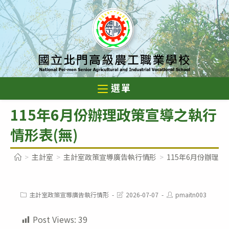
跳
轉
至
主
要
內
選單
容
115年6月份辦理政策宣導之執行
情形表(無)
>
主計室
>
主計室政策宣導廣告執行情形
>
115年6月份辦理政
Post
Post
Post
主計室政策宣導廣告執行情形
2026-07-07
pmaitn003
category:
last
author:
modified:
Post Views:
39