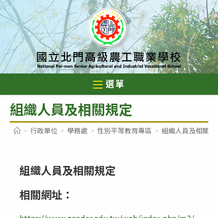
跳
轉
至
主
要
內
選單
容
組織人員及相關規定
>
行政單位
>
學務處
>
性別平等教育專區
>
組織人員及相關規
組織人員及相關規定
相關網址：