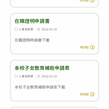
業
立
學
北
校
門
在職證明申請書
留
高
職
Post
Post
人事室表單
2022-02-16
category:
last
級
停
modified:
在職證明申請書下載
農
薪
在
工
閱讀全文
人
職
職
員
證
業
復
明
本校子女教育補助申請表
學
職
申
校
申
Post
Post
人事室表單
2022-02-16
category:
last
請
育
請
modified:
本校子女教育補助申請表下載
書
嬰
書
本
閱讀全文
留
校
職
子
停