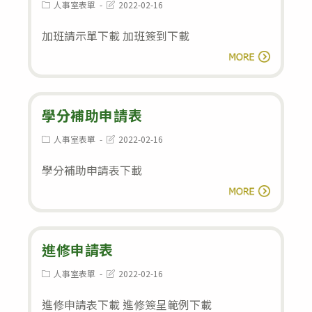
良
Post
Post
人事室表單
2022-02-16
category:
last
教
modified:
加班請示單下載 加班簽到下載
職
加
閱讀全文
員
班
工
書
獎
面
學分補助申請表
勵
申
金
Post
Post
人事室表單
2022-02-16
category:
last
請
受
modified:
學分補助申請表下載
表
獎
學
閱讀全文
名
分
單
補
通
助
進修申請表
告
申
Post
Post
人事室表單
2022-02-16
category:
last
請
modified:
進修申請表下載 進修簽呈範例下載
表