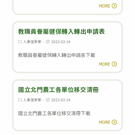
進
閱讀全文
修
申
請
教職員眷屬健保轉入轉出申請表
表
Post
Post
人事室表單
2022-02-16
category:
last
modified:
教職員眷屬健保轉入轉出申請表下載
教
閱讀全文
職
員
眷
國立北門農工各單位移交清冊
屬
Post
Post
人事室表單
2022-02-16
category:
last
健
modified:
國立北門農工各單位移交清冊下載
保
國
轉
閱讀全文
立
入