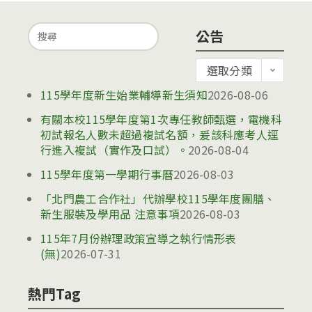
農
納
工
Search
通
公告
職
for:
知
公
業
選取分類
告
學
115學年度新生始業輔導新生須知
2026-08-06
校
有關本校115學年度第1次專任教師甄選，電機科
公
初試報名人數未超過複試名額，爰該科應考人逕
〈差〉
行進入複試（實作及口試）。
2026-08-04
假
115學年度第一學期行事曆
2026-08-03
及
「北門農工合作社」代辦學校115學年度團膳、
差
新生服裝及學用品 注意事項
2026-08-03
旅
115年7月份辦理政策宣導之執行情形表
費
(無)
2026-07-31
報
支
熱門Tag
實