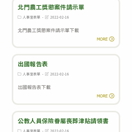
女
北門農工獎懲案件請示單
薪
教
申
Post
Post
人事室表單
2022-02-16
category:
last
育
請
modified:
北門農工獎懲案件請示單下載
補
書
北
助
閱讀全文
門
申
農
請
工
出國報告表
表
獎
Post
Post
人事室表單
2022-02-16
category:
last
懲
modified:
出國報告表下載
案
出
件
閱讀全文
國
請
報
示
告
公教人員保險眷屬喪葬津貼請領書
單
表
Post
Post
人事室表單
2022-02-16