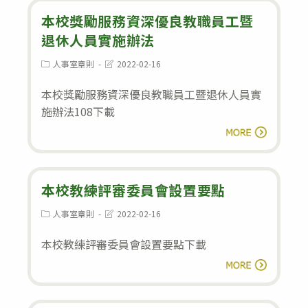
施
務
本校獎勵服務資深優良教職員工暨
要
人
退休人員實施辦法
點
員
Post
Post
人事室章則
2022-02-16
category:
last
獎
modified:
本校獎勵服務資深優良教職員工暨退休人員實
懲
施辦法108下載
要
本
閱讀全文
點
校
獎
勵
本校教練評審委員會設置要點
服
Post
Post
人事室章則
2022-02-16
category:
last
務
modified:
本校教練評審委員會設置要點下載
資
本
深
閱讀全文
校
優
教
良