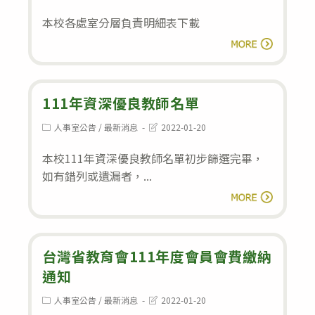
category:
last
辦
戒
modified:
本校各處室分層負責明細表下載
理
辦
本
活
閱讀全文
法
校
動
各
及
處
111年資深優良教師名單
比
室
賽
Post
Post
人事室公告
/
最新消息
2022-01-20
category:
last
分
獎
modified:
本校111年資深優良教師名單初步篩選完畢，
層
勵
如有錯列或遺漏者，...
負
補
111
閱讀全文
責
充
年
明
辦
資
細
法
深
台灣省教育會111年度會員會費繳納
表
優
通知
良
Post
Post
人事室公告
/
最新消息
2022-01-20
category:
last
教