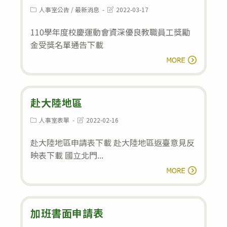
請
Post
Post
人事室公告
/
最新消息
2022-03-17
category:
last
假
modified:
110學年度校慶運動會資深優良教職員工獎勵
說
金受獎名單通告下載
明，
110
閱讀全文
詳
學
參
年
附
度
赴大陸地區
件
校
圖
Post
Post
人事室表單
2022-02-16
category:
last
慶
卡
modified:
赴大陸地區申請表下載 赴大陸地區返臺意見反
運
※
映表下載 國立北門...
動
赴
閱讀全文
會
大
資
陸
深
地
加班書面申請表
優
區