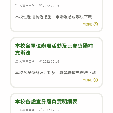
勤
法
Post
Post
人事室章則
2022-02-16
category:
last
管
modified:
本校性騷擾防治措施、申訴及懲戒辦法下載
理
本
要
閱讀全文
校
點
性
騷
本校各單位辦理活動及比賽獎勵補
擾
充辦法
防
Post
Post
人事室章則
2022-02-16
category:
last
治
modified:
本校各單位辦理活動及比賽獎勵補充辦法下載
措
本
施、
閱讀全文
校
申
各
訴
單
本校各處室分層負責明細表
及
位
懲
Post
Post
人事室章則
2022-02-16