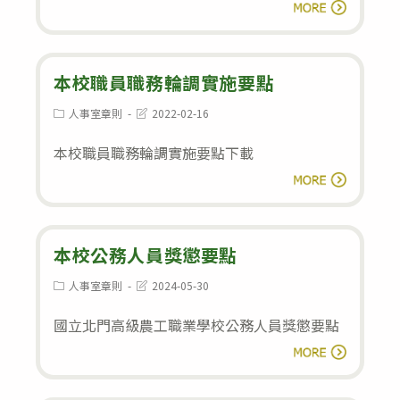
公
貼
閱讀全文
書
務
申
人
請
員
本校職員職務輪調實施要點
表
履
Post
Post
人事室章則
2022-02-16
category:
last
歷
modified:
本校職員職務輪調實施要點下載
表
本
閱讀全文
校
職
員
本校公務人員獎懲要點
職
Post
Post
人事室章則
2024-05-30
category:
last
務
modified:
國立北門高級農工職業學校公務人員獎懲要點
輪
本
調
閱讀全文
校
實
公