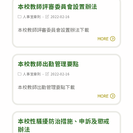
練
本校教師評審委員會設置辦法
教
評
職
Post
Post
人事室章則
2022-02-16
category:
last
審
員
modified:
本校教師評審委員會設置辦法下載
委
工
本
員
閱讀全文
暨
校
會
退
教
設
休
師
本校教師出勤管理要點
置
人
評
要
員
Post
Post
人事室章則
2022-02-16
category:
last
審
點
實
modified:
本校教師出勤管理要點下載
委
施
本
員
閱讀全文
辦
校
會
法
教
設
師
本校性騷擾防治措施、申訴及懲戒
置
出
辦法
辦