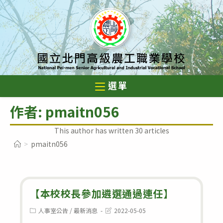
跳
轉
至
主
要
內
選單
容
作者:
pmaitn056
This author has written 30 articles
>
pmaitn056
【本校校長參加遴選通過連任】
Post
Post
人事室公告
/
最新消息
2022-05-05
category:
last