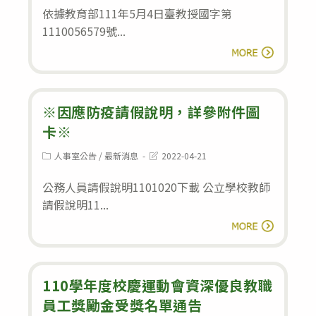
modified:
依據教育部111年5月4日臺教授國字第
1110056579號...
【本
閱讀全文
校
校
長
※因應防疫請假說明，詳參附件圖
參
卡※
加
Post
Post
人事室公告
/
最新消息
2022-04-21
category:
last
遴
modified:
公務人員請假說明1101020下載 公立學校教師
選
請假說明11...
通
※
閱讀全文
過
因
連
應
任】
防
110學年度校慶運動會資深優良教職
疫
員工獎勵金受獎名單通告