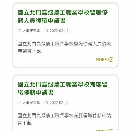
北
轉
門
國立北門高級農工職業學校留職停
出
農
薪人員復職申請書
申
工
請
Post
Post
人事室表單
2022-02-16
category:
last
各
表
modified:
國立北門高級農工職業學校留職停薪人員復職
單
申請書下載
位
國
閱讀全文
移
立
交
北
清
門
國立北門高級農工職業學校育嬰留
冊
高
職停薪申請書
級
Post
Post
人事室表單
2022-02-16
category:
last
農
modified:
國立北門高級農工職業學校育嬰留職停薪申請
工
書下載
職
國
閱讀全文