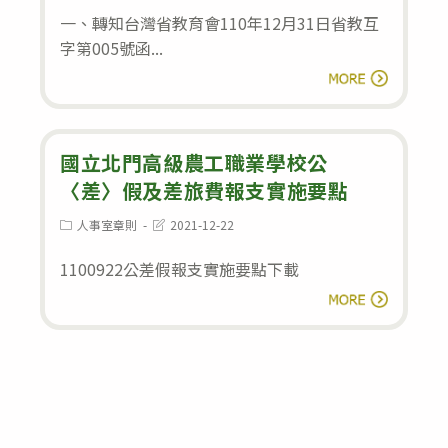
modified:
一、轉知台灣省教育會110年12月31日省教互
師
字第005號函...
名
台
閱讀全文
單
灣
省
教
國立北門高級農工職業學校公
育
〈差〉假及差旅費報支實施要點
會
Post
Post
人事室章則
2021-12-22
category:
last
111
modified:
1100922公差假報支實施要點下載
年
國
度
閱讀全文
立
會
北
員
門
會
高
費
級
繳