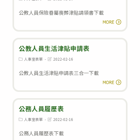
category:
last
modified:
公教人員保險眷屬喪葬津貼請領書下載
公
閱讀全文
教
人
員
公教人員生活津貼申請表
保
Post
Post
人事室表單
2022-02-16
category:
last
險
modified:
公教人員生活津貼申請表三合一下載
眷
公
屬
閱讀全文
教
喪
人
葬
員
公務人員履歷表
津
生
貼
Post
Post
人事室表單
2022-02-16
category:
last
活
請
modified:
公務人員履歷表下載
津
領