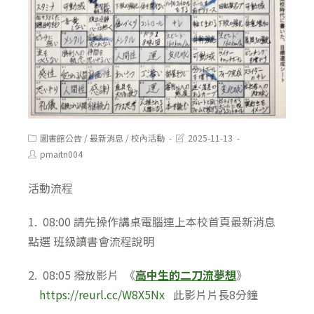
Post
Post
圖書館公告
/
最新消息
/
校內活動
2025-11-13
category:
last
Post
pmaitn004
modified:
author:
活動流程
1. 08:00 請先操作講桌電腦連上本校首頁最新消息
點選 班級讀書會流程說明
2. 08:05 撥放影片 《
高中生的二刀流夢想
》
https://reurl.cc/W8X5Nx
此影片片長8分鐘