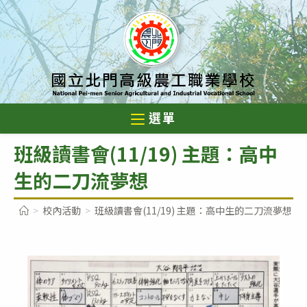
跳
轉
至
主
要
內
選單
容
班級讀書會(11/19) 主題：高中
生的二刀流夢想
>
校內活動
>
班級讀書會(11/19) 主題：高中生的二刀流夢想