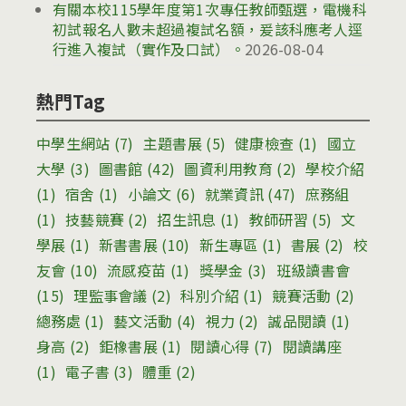
有關本校115學年度第1次專任教師甄選，電機科
初試報名人數未超過複試名額，爰該科應考人逕
行進入複試（實作及口試）。
2026-08-04
熱門Tag
中學生網站
(7)
主題書展
(5)
健康檢查
(1)
國立
大學
(3)
圖書館
(42)
圖資利用教育
(2)
學校介紹
(1)
宿舍
(1)
小論文
(6)
就業資訊
(47)
庶務組
(1)
技藝競賽
(2)
招生訊息
(1)
教師研習
(5)
文
學展
(1)
新書書展
(10)
新生專區
(1)
書展
(2)
校
友會
(10)
流感疫苗
(1)
獎學金
(3)
班級讀書會
(15)
理監事會議
(2)
科別介紹
(1)
競賽活動
(2)
總務處
(1)
藝文活動
(4)
視力
(2)
誠品閱讀
(1)
身高
(2)
鉅橡書展
(1)
閱讀心得
(7)
閱讀講座
(1)
電子書
(3)
體重
(2)