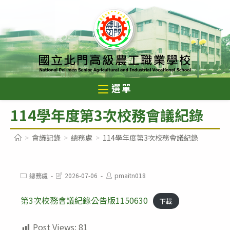
跳
轉
至
主
要
內
選單
容
114學年度第3次校務會議紀錄
>
會議記錄
>
總務處
>
114學年度第3次校務會議紀錄
Post
Post
Post
總務處
2026-07-06
pmaitn018
category:
last
author:
modified:
第3次校務會議紀錄公告版1150630
下載
Post Views:
81