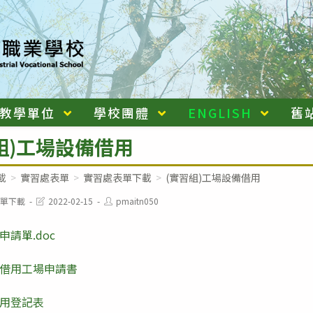
教學單位
學校團體
ENGLISH
舊
組)工場設備借用
載
>
實習處表單
>
實習處表單下載
>
(實習組)工場設備借用
Post
Post
單下載
2022-02-15
pmaitn050
last
author:
modified:
申請單.doc
借用工場申請書
用登記表