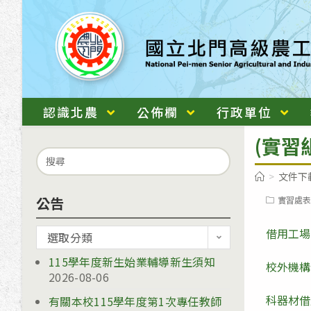
跳
轉
至
主
要
內
認識北農
公佈欄
行政單位
容
(實習
Search
for:
>
文件下
公告
Post
實習處表
category:
借用工場
公
選取分類
告
115學年度新生始業輔導新生須知
校外機構
2026-08-06
科器材借
有關本校115學年度第1次專任教師