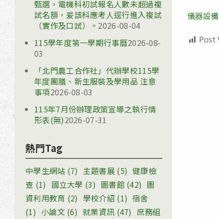
甄選，電機科初試報名人數未超過複
試名額，爰該科應考人逕行進入複試
儀器設備
（實作及口試）。
2026-08-04
Post 
115學年度第一學期行事曆
2026-08-
03
「北門農工合作社」代辦學校115學
年度團膳、新生服裝及學用品 注意
事項
2026-08-03
115年7月份辦理政策宣導之執行情
形表(無)
2026-07-31
熱門Tag
中學生網站
(7)
主題書展
(5)
健康檢
查
(1)
國立大學
(3)
圖書館
(42)
圖
資利用教育
(2)
學校介紹
(1)
宿舍
(1)
小論文
(6)
就業資訊
(47)
庶務組