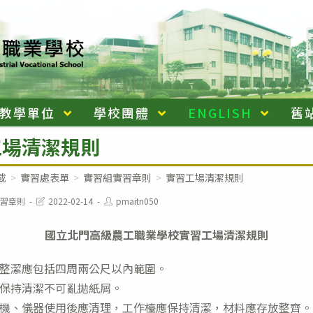
教學單位
學校團體
ENGLISH
舊
工場清潔規則
載
>
實習處表單
>
實習組實習章則
>
實習工場清潔規則
Post
Post
習章則
2022-02-14
pmaitn050
last
author:
modified:
國立北門高級農工職業學校實習工場清潔規則
整潔應包括四周兩公尺以內範圍。
保持清潔不可亂拋紙屑。
機、儀器使用後應清理，工作檯應保持清潔，材料應存放整齊。