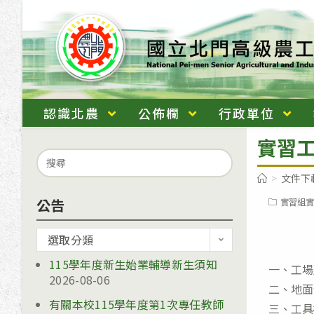
跳
轉
至
主
要
內
認識北農
公佈欄
行政單位
容
實習
Search
for:
>
文件下
公告
Post
實習組實
category:
公
選取分類
告
115學年度新生始業輔導新生須知
一、工場
2026-08-06
二、地面
有關本校115學年度第1次專任教師
三、工具