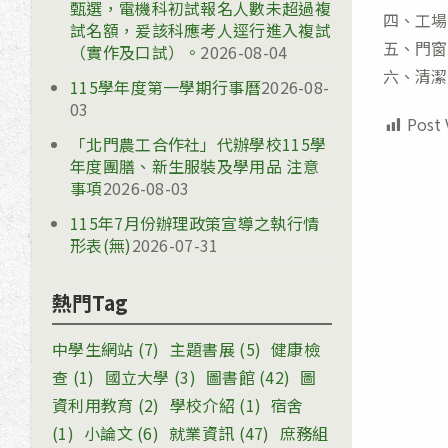
甄選，電機科初試報名人數未超過複
四、工場
試名額，爰該科應考人逕行進入複試
五、門窗
（實作及口試）。
2026-08-04
六、清潔
115學年度第一學期行事曆
2026-08-
03
Post 
「北門農工合作社」代辦學校115學
年度團膳、新生服裝及學用品 注意
事項
2026-08-03
115年7月份辦理政策宣導之執行情
形表(無)
2026-07-31
熱門Tag
中學生網站
(7)
主題書展
(5)
健康檢
查
(1)
國立大學
(3)
圖書館
(42)
圖
資利用教育
(2)
學校介紹
(1)
宿舍
(1)
小論文
(6)
就業資訊
(47)
庶務組