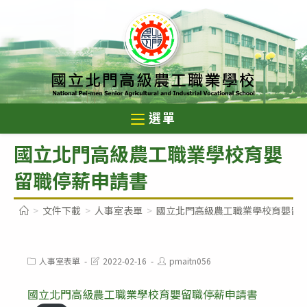
跳
轉
至
主
要
內
選單
容
國立北門高級農工職業學校育嬰
留職停薪申請書
>
文件下載
>
人事室表單
>
國立北門高級農工職業學校育嬰留
Post
Post
Post
人事室表單
2022-02-16
pmaitn056
category:
last
author:
modified:
國立北門高級農工職業學校育嬰留職停薪申請書