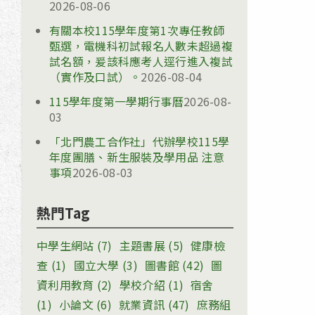
2026-08-06
有關本校115學年度第1次專任教師
甄選，電機科初試報名人數未超過複
試名額，爰該科應考人逕行進入複試
（實作及口試）。
2026-08-04
115學年度第一學期行事曆
2026-08-
03
「北門農工合作社」代辦學校115學
年度團膳、新生服裝及學用品 注意
事項
2026-08-03
熱門Tag
中學生網站
(7)
主題書展
(5)
健康檢
查
(1)
國立大學
(3)
圖書館
(42)
圖
資利用教育
(2)
學校介紹
(1)
宿舍
(1)
小論文
(6)
就業資訊
(47)
庶務組