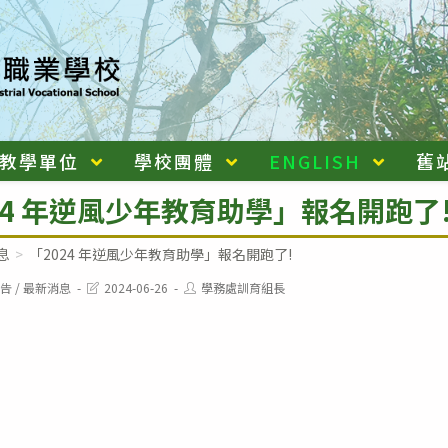
教學單位
學校團體
ENGLISH
舊
24 年逆風少年教育助學」報名開跑了
息
>
「2024 年逆風少年教育助學」報名開跑了!
Post
Post
告
/
最新消息
2024-06-26
學務處訓育組長
last
author:
modified: