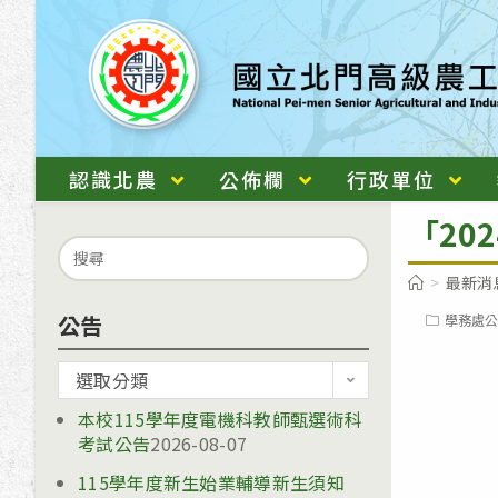
跳
轉
至
主
要
內
認識北農
公佈欄
行政單位
容
「20
Search
for:
>
最新消
公告
Post
學務處公
category:
公
選取分類
告
本校115學年度電機科教師甄選術科
考試公告
2026-08-07
115學年度新生始業輔導新生須知