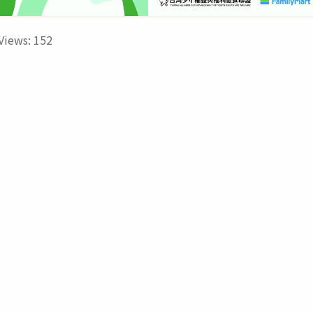
Views:
152