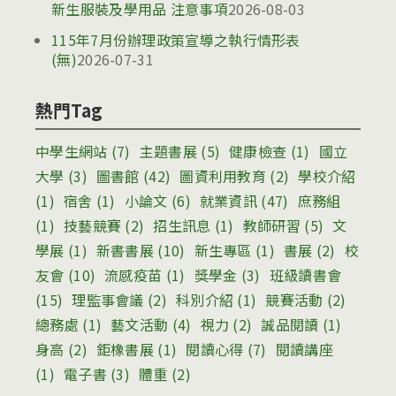
新生服裝及學用品 注意事項
2026-08-03
115年7月份辦理政策宣導之執行情形表
(無)
2026-07-31
熱門Tag
中學生網站
(7)
主題書展
(5)
健康檢查
(1)
國立
大學
(3)
圖書館
(42)
圖資利用教育
(2)
學校介紹
(1)
宿舍
(1)
小論文
(6)
就業資訊
(47)
庶務組
(1)
技藝競賽
(2)
招生訊息
(1)
教師研習
(5)
文
學展
(1)
新書書展
(10)
新生專區
(1)
書展
(2)
校
友會
(10)
流感疫苗
(1)
獎學金
(3)
班級讀書會
(15)
理監事會議
(2)
科別介紹
(1)
競賽活動
(2)
總務處
(1)
藝文活動
(4)
視力
(2)
誠品閱讀
(1)
身高
(2)
鉅橡書展
(1)
閱讀心得
(7)
閱讀講座
(1)
電子書
(3)
體重
(2)