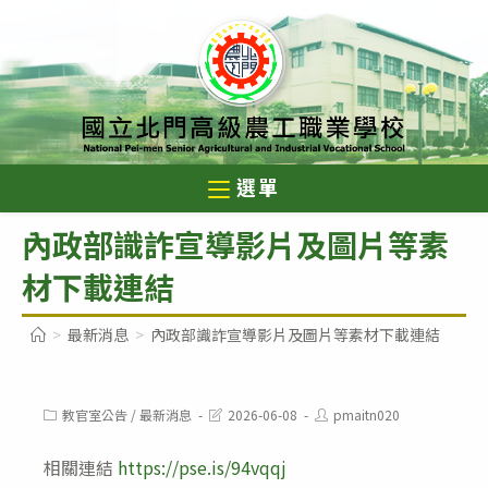
跳
轉
至
主
要
內
選單
容
內政部識詐宣導影片及圖片等素
材下載連結
>
最新消息
>
內政部識詐宣導影片及圖片等素材下載連結
Post
Post
Post
教官室公告
/
最新消息
2026-06-08
pmaitn020
category:
last
author:
modified:
相關連結
https://pse.is/94vqqj