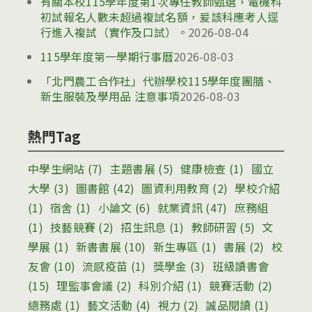
有關本校115學年度第1次專任教師甄選，電機科
初試報名人數未超過複試名額，爰該科應考人逕
行進入複試（實作及口試）。
2026-08-04
115學年度第一學期行事曆
2026-08-03
「北門農工合作社」代辦學校115學年度團膳、
新生服裝及學用品 注意事項
2026-08-03
熱門Tag
中學生網站
(7)
主題書展
(5)
健康檢查
(1)
國立
大學
(3)
圖書館
(42)
圖資利用教育
(2)
學校介紹
(1)
宿舍
(1)
小論文
(6)
就業資訊
(47)
庶務組
(1)
技藝競賽
(2)
招生訊息
(1)
教師研習
(5)
文
學展
(1)
新書書展
(10)
新生專區
(1)
書展
(2)
校
友會
(10)
流感疫苗
(1)
獎學金
(3)
班級讀書會
(15)
理監事會議
(2)
科別介紹
(1)
競賽活動
(2)
總務處
(1)
藝文活動
(4)
視力
(2)
誠品閱讀
(1)