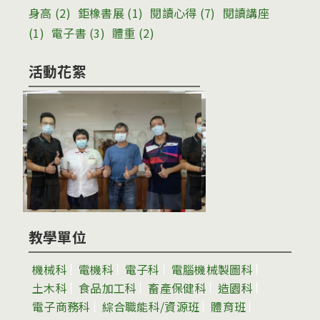
身高
(2)
鉅橡書展
(1)
閱讀心得
(7)
閱讀講座
(1)
電子書
(3)
體重
(2)
活動花絮
教學單位
機械科
電機科
電子科
電腦機械製圖科
土木科
食品加工科
畜產保健科
造園科
電子商務科
綜合職能科/資源班
體育班