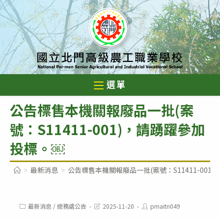
跳
轉
至
主
要
內
選單
容
公告標售本機關報廢品一批(案
號：S11411-001)，請踴躍參加
投標。￼
>
最新消息
>
公告標售本機關報廢品一批(案號：S11411-001
Post
Post
Post
最新消息
/
總務處公告
2025-11-20
pmaitn049
category:
last
author: