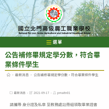
跳
轉
至
主
要
內
選單
容
公告補修畢規定學分數，符合畢
業條件學生
>
最新消息
>
公告補修畢規定學分數，符合畢業條件學生
Post
Post
Post
最新消息
2021-09-17
pmaitn01
category:
last
author:
modified:
請攜帶 身分證及私章 至教務處註冊組領取畢業證書