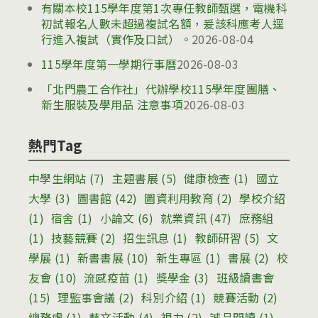
有關本校115學年度第1次專任教師甄選，電機科
初試報名人數未超過複試名額，爰該科應考人逕
行進入複試（實作及口試）。
2026-08-04
115學年度第一學期行事曆
2026-08-03
「北門農工合作社」代辦學校115學年度團膳、
新生服裝及學用品 注意事項
2026-08-03
熱門Tag
中學生網站
(7)
主題書展
(5)
健康檢查
(1)
國立
大學
(3)
圖書館
(42)
圖資利用教育
(2)
學校介紹
(1)
宿舍
(1)
小論文
(6)
就業資訊
(47)
庶務組
(1)
技藝競賽
(2)
招生訊息
(1)
教師研習
(5)
文
學展
(1)
新書書展
(10)
新生專區
(1)
書展
(2)
校
友會
(10)
流感疫苗
(1)
獎學金
(3)
班級讀書會
(15)
理監事會議
(2)
科別介紹
(1)
競賽活動
(2)
總務處
(1)
藝文活動
(4)
視力
(2)
誠品閱讀
(1)