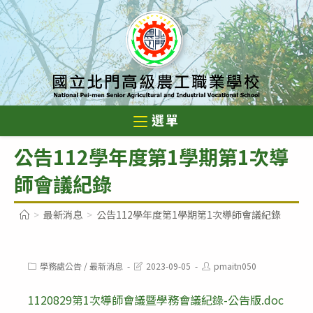
跳
轉
至
主
要
內
選單
容
公告112學年度第1學期第1次導
師會議紀錄
>
最新消息
>
公告112學年度第1學期第1次導師會議紀錄
Post
Post
Post
學務處公告
/
最新消息
2023-09-05
pmaitn050
category:
last
author:
modified:
1120829第1次導師會議暨學務會議紀錄-公告版.doc