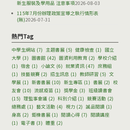
新生服裝及學用品 注意事項
2026-08-03
115年7月份辦理政策宣導之執行情形表
(無)
2026-07-31
熱門Tag
中學生網站
(7)
主題書展
(5)
健康檢查
(1)
國立
大學
(3)
圖書館
(42)
圖資利用教育
(2)
學校介紹
(1)
宿舍
(1)
小論文
(6)
就業資訊
(47)
庶務組
(1)
技藝競賽
(2)
招生訊息
(1)
教師研習
(5)
文
學展
(1)
新書書展
(10)
新生專區
(1)
書展
(2)
校
友會
(10)
流感疫苗
(1)
獎學金
(3)
班級讀書會
(15)
理監事會議
(2)
科別介紹
(1)
競賽活動
(2)
總務處
(1)
藝文活動
(4)
視力
(2)
誠品閱讀
(1)
身高
(2)
鉅橡書展
(1)
閱讀心得
(7)
閱讀講座
(1)
電子書
(3)
體重
(2)