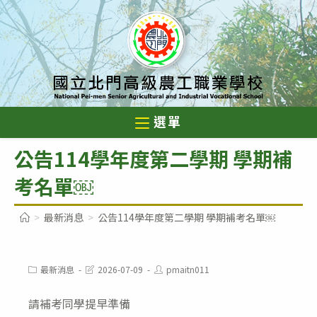
跳
轉
至
主
要
內
選單
容
公告114學年度第二學期 學期補
考名單￼
>
最新消息
>
公告114學年度第二學期 學期補考名單￼
Post
Post
Post
最新消息
2026-07-09
pmaitn011
category:
last
author:
modified:
請補考同學提早準備