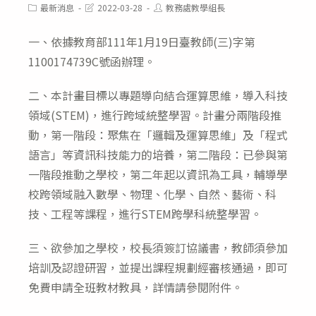
Post
Post
Post
最新消息
2022-03-28
教務處教學組長
category:
last
author:
modified:
一、依據教育部111年1月19日臺教師(三)字第
1100174739C號函辦理。
二、本計畫目標以專題導向結合運算思維，導入科技
領域(STEM)，進行跨域統整學習。計畫分兩階段推
動，第一階段：聚焦在「邏輯及運算思維」及「程式
語言」等資訊科技能力的培養，第二階段：已參與第
一階段推動之學校，第二年起以資訊為工具，輔導學
校跨領域融入數學、物理、化學、自然、藝術、科
技、工程等課程，進行STEM跨學科統整學習。
三、欲參加之學校，校長須簽訂協議書，教師須參加
培訓及認證研習，並提出課程規劃經審核通過，即可
免費申請全班教材教具，詳情請參閱附件。