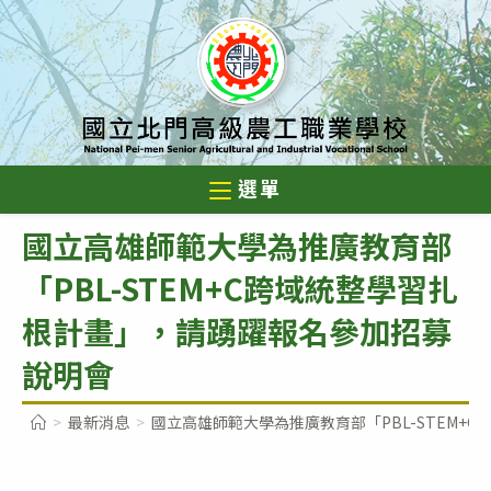
跳
轉
至
主
要
內
選單
容
國立高雄師範大學為推廣教育部
「PBL-STEM+C跨域統整學習扎
根計畫」，請踴躍報名參加招募
說明會
>
最新消息
>
國立高雄師範大學為推廣教育部「PBL-STEM