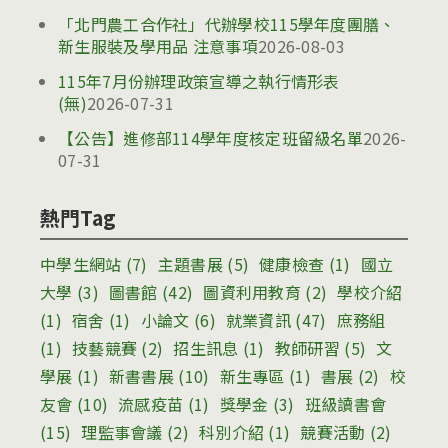
「北門農工合作社」代辦學校115學年度團膳、
新生服裝及學用品 注意事項
2026-08-03
115年7月份辦理政策宣導之執行情形表
(無)
2026-07-31
【公告】進修部114學年度核定班留級名單
2026-
07-31
熱門Tag
中學生網站
(7)
主題書展
(5)
健康檢查
(1)
國立
大學
(3)
圖書館
(42)
圖資利用教育
(2)
學校介紹
(1)
宿舍
(1)
小論文
(6)
就業資訊
(47)
庶務組
(1)
技藝競賽
(2)
招生訊息
(1)
教師研習
(5)
文
學展
(1)
新書書展
(10)
新生專區
(1)
書展
(2)
校
友會
(10)
流感疫苗
(1)
獎學金
(3)
班級讀書會
(15)
理監事會議
(2)
科別介紹
(1)
競賽活動
(2)