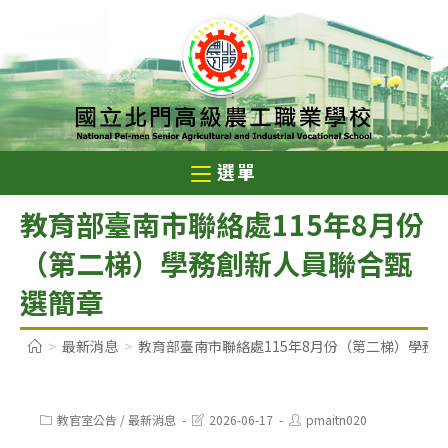
跳
轉
至
主
要
內
選單
容
教育部臺南市聯絡處115年8月份
（第二梯）學務創新人員聯合甄
選簡章
>
最新消息
>
教育部臺南市聯絡處115年8月份（第二梯）學務
Post
Post
Post
教官室公告
/
最新消息
2026-06-17
pmaitn020
category:
last
author: