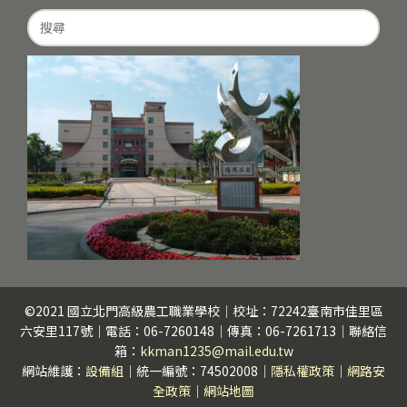
Search
for:
©2021 國立北門高級農工職業學校｜校址：72242臺南市佳里區
六安里117號｜電話：06-7260148｜傳真：06-7261713｜聯絡信
箱：
kkman1235@mail.edu.tw
網站維護：
設備組
｜統一編號：74502008｜
隱私權政策
｜
網路安
全政策
｜
網站地圖