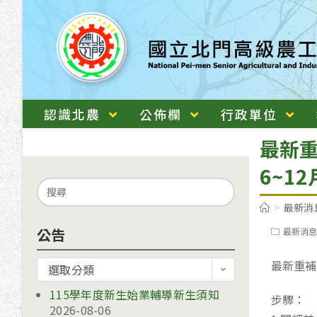
跳
轉
至
主
要
內
認識北農
公佈欄
行政單位
容
最新重
6~1
Search
for:
>
最新消
公告
Post
最新消息
category:
最新重補
公
選取分類
告
115學年度新生始業輔導新生須知
步驟：
2026-08-06