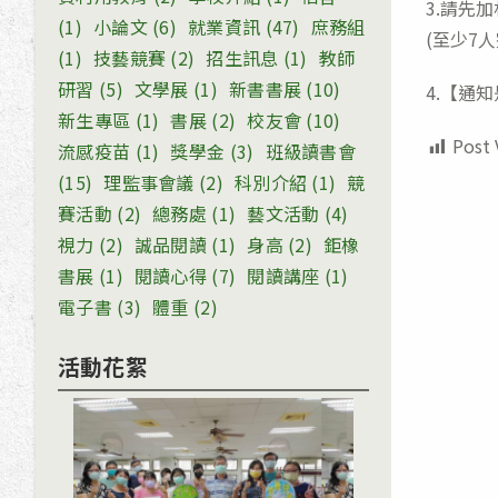
3.請先
(1)
小論文
(6)
就業資訊
(47)
庶務組
(至少7
(1)
技藝競賽
(2)
招生訊息
(1)
教師
研習
(5)
文學展
(1)
新書書展
(10)
4.【通
新生專區
(1)
書展
(2)
校友會
(10)
Post 
流感疫苗
(1)
獎學金
(3)
班級讀書會
(15)
理監事會議
(2)
科別介紹
(1)
競
賽活動
(2)
總務處
(1)
藝文活動
(4)
視力
(2)
誠品閱讀
(1)
身高
(2)
鉅橡
書展
(1)
閱讀心得
(7)
閱讀講座
(1)
電子書
(3)
體重
(2)
活動花絮