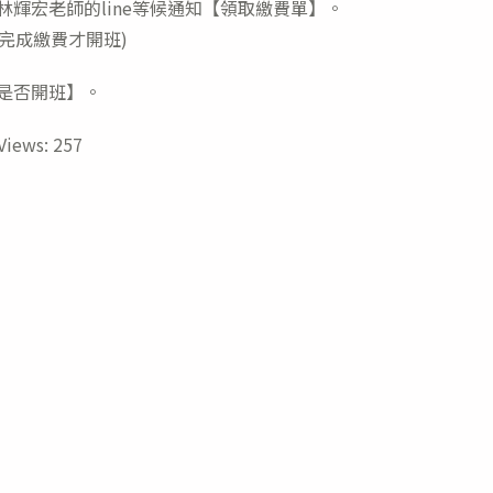
加林輝宏老師的line等候通知【領取繳費單】。
人完成繳費才開班)
知是否開班】。
Views:
257