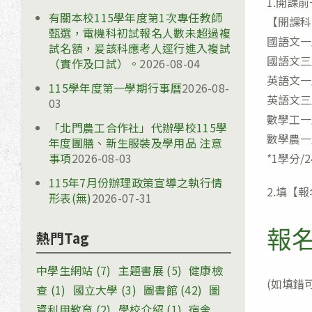
1.開課
有關本校115學年度第1次專任教師
【開課科
甄選，電機科初試報名人數未超過複
國語文一
試名額，爰該科應考人逕行進入複試
國語文三
（實作及口試）。
2026-08-04
英語文一
115學年度第一學期行事曆
2026-08-
英語文三
03
數學工一
「北門農工合作社」代辦學校115學
數學農一
年度團膳、新生服裝及學用品 注意
事項
2026-08-03
*1學分/2
115年7月份辦理政策宣導之執行情
2.填【報
形表(無)
2026-07-31
報名
熱門Tag
中學生網站
(7)
主題書展
(5)
健康檢
(如填錯
查
(1)
國立大學
(3)
圖書館
(42)
圖
資利用教育
(2)
學校介紹
(1)
宿舍