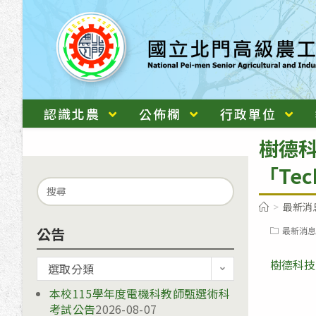
跳
轉
至
主
要
內
認識北農
公佈欄
行政單位
容
樹德
「Te
Search
for:
>
最新消
公告
Post
最新消息
category:
樹德科技
公
選取分類
告
本校115學年度電機科教師甄選術科
考試公告
2026-08-07