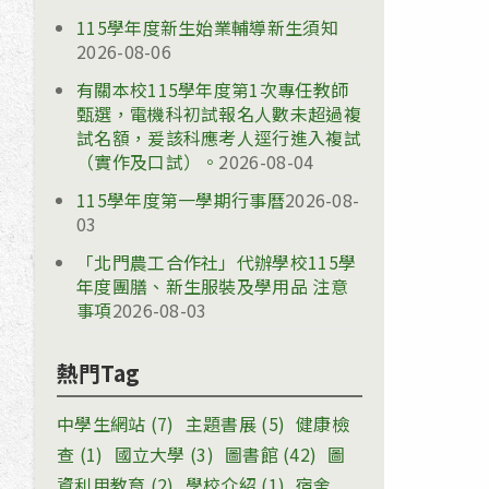
115學年度新生始業輔導新生須知
2026-08-06
有關本校115學年度第1次專任教師
甄選，電機科初試報名人數未超過複
試名額，爰該科應考人逕行進入複試
（實作及口試）。
2026-08-04
115學年度第一學期行事曆
2026-08-
03
「北門農工合作社」代辦學校115學
年度團膳、新生服裝及學用品 注意
事項
2026-08-03
熱門Tag
中學生網站
(7)
主題書展
(5)
健康檢
查
(1)
國立大學
(3)
圖書館
(42)
圖
資利用教育
(2)
學校介紹
(1)
宿舍