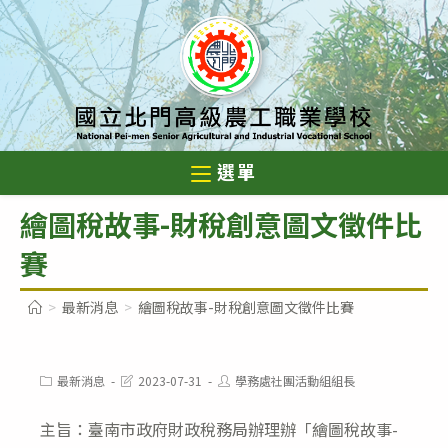
跳
轉
至
主
要
內
選單
容
繪圖稅故事-財稅創意圖文徵件比
賽
>
最新消息
>
繪圖稅故事-財稅創意圖文徵件比賽
Post
Post
Post
最新消息
2023-07-31
學務處社團活動組組長
category:
last
author:
modified:
主旨：臺南市政府財政稅務局辦理辦「繪圖稅故事-