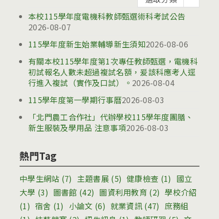
告
本校115學年度電機科教師甄選術科考試公告
2026-08-07
115學年度新生始業輔導新生須知
2026-08-06
有關本校115學年度第1次專任教師甄選，電機科
初試報名人數未超過複試名額，爰該科應考人逕
行進入複試（實作及口試）。
2026-08-04
115學年度第一學期行事曆
2026-08-03
「北門農工合作社」代辦學校115學年度團膳、
新生服裝及學用品 注意事項
2026-08-03
熱門Tag
中學生網站
(7)
主題書展
(5)
健康檢查
(1)
國立
大學
(3)
圖書館
(42)
圖資利用教育
(2)
學校介紹
(1)
宿舍
(1)
小論文
(6)
就業資訊
(47)
庶務組