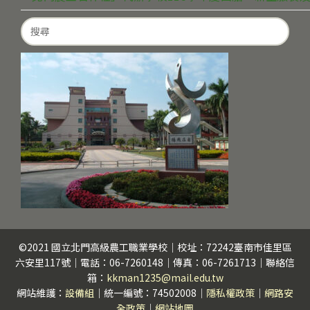
Search
for:
©2021 國立北門高級農工職業學校｜校址：72242臺南市佳里區
六安里117號｜電話：06-7260148｜傳真：06-7261713｜聯絡信
箱：
kkman1235@mail.edu.tw
網站維護：
設備組
｜統一編號：74502008｜
隱私權政策
｜
網路安
全政策
｜
網站地圖