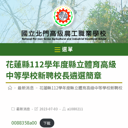
跳
轉
至
主
要
內
選單
容
花蓮縣112學年度縣立體育高級
中等學校新聘校長遴選簡章
>
最新消息
>
花蓮縣112學年度縣立體育高級中等學校新聘校長
Post
Post
Post
最新消息
2023-07-03
a1080211
category:
last
author:
modified:
0088358a00
下載