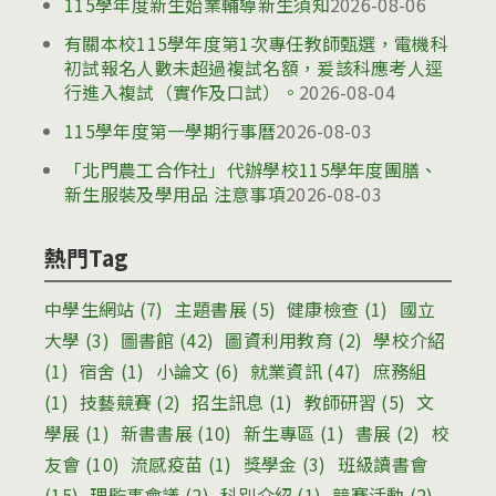
115學年度新生始業輔導新生須知
2026-08-06
有關本校115學年度第1次專任教師甄選，電機科
初試報名人數未超過複試名額，爰該科應考人逕
行進入複試（實作及口試）。
2026-08-04
115學年度第一學期行事曆
2026-08-03
「北門農工合作社」代辦學校115學年度團膳、
新生服裝及學用品 注意事項
2026-08-03
熱門Tag
中學生網站
(7)
主題書展
(5)
健康檢查
(1)
國立
大學
(3)
圖書館
(42)
圖資利用教育
(2)
學校介紹
(1)
宿舍
(1)
小論文
(6)
就業資訊
(47)
庶務組
(1)
技藝競賽
(2)
招生訊息
(1)
教師研習
(5)
文
學展
(1)
新書書展
(10)
新生專區
(1)
書展
(2)
校
友會
(10)
流感疫苗
(1)
獎學金
(3)
班級讀書會
(15)
理監事會議
(2)
科別介紹
(1)
競賽活動
(2)