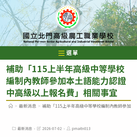
跳
轉
至
主
要
內
選單
容
補助「115上半年高級中等學校
編制內教師參加本土語能力認證
中高級以上報名費」相關事宜
>
最新消息
>
補助「115上半年高級中等學校編制內教師參加
Post
Post
Post
最新消息
2026-07-02
pmaitn013
category:
last
author: