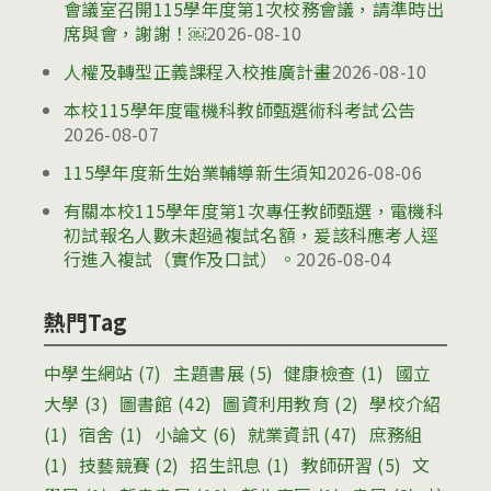
會議室召開115學年度第1次校務會議，請準時出
席與會，謝謝！￼
2026-08-10
人權及轉型正義課程入校推廣計畫
2026-08-10
本校115學年度電機科教師甄選術科考試公告
2026-08-07
115學年度新生始業輔導新生須知
2026-08-06
有關本校115學年度第1次專任教師甄選，電機科
初試報名人數未超過複試名額，爰該科應考人逕
行進入複試（實作及口試）。
2026-08-04
熱門Tag
中學生網站
(7)
主題書展
(5)
健康檢查
(1)
國立
大學
(3)
圖書館
(42)
圖資利用教育
(2)
學校介紹
(1)
宿舍
(1)
小論文
(6)
就業資訊
(47)
庶務組
(1)
技藝競賽
(2)
招生訊息
(1)
教師研習
(5)
文