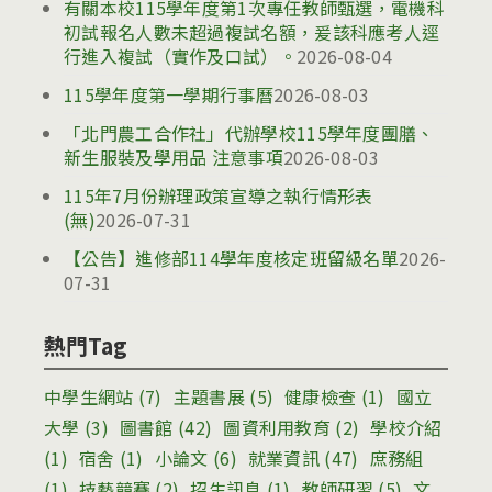
有關本校115學年度第1次專任教師甄選，電機科
初試報名人數未超過複試名額，爰該科應考人逕
行進入複試（實作及口試）。
2026-08-04
115學年度第一學期行事曆
2026-08-03
「北門農工合作社」代辦學校115學年度團膳、
新生服裝及學用品 注意事項
2026-08-03
115年7月份辦理政策宣導之執行情形表
(無)
2026-07-31
【公告】進修部114學年度核定班留級名單
2026-
07-31
熱門Tag
中學生網站
(7)
主題書展
(5)
健康檢查
(1)
國立
大學
(3)
圖書館
(42)
圖資利用教育
(2)
學校介紹
(1)
宿舍
(1)
小論文
(6)
就業資訊
(47)
庶務組
(1)
技藝競賽
(2)
招生訊息
(1)
教師研習
(5)
文