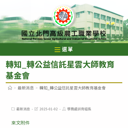
跳
轉
至
主
要
內
選單
容
轉知_轉公益信託星雲大師教育
基金會
>
最新消息
>
轉知_轉公益信託星雲大師教育基金會
Post
Post
Post
最新消息
2025-01-02
學務處訓育組長
category:
last
author:
modified:
來文附件