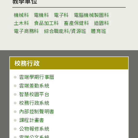
教學單位
機械科
電機科
電子科
電腦機械製圖科
土木科
食品加工科
畜產保健科
造園科
電子商務科
綜合職能科/資源班
體育班
校務行政
雲端學期行事曆
雲端差勤系統
智慧校園平台
校務行政系統
內部控制聲明書
課程計畫書
公物報修系統
雲端公文系統