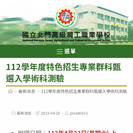
跳
轉
至
主
要
內
選單
容
112學年度特色招生專業群科甄
選入學術科測驗
>
最新消息
>
112學年度特色招生專業群科甄選入學術科測驗
Post
Post
Post
最新消息
2023-04-20
pmaitn015
category:
last
author:
modified:
辦理日期：
112年4月22日(星期六) 上