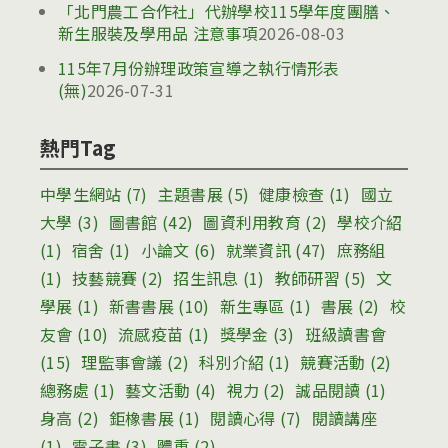
「北門農工合作社」代辦學校115學年度團膳、
新生服裝及學用品 注意事項
2026-08-03
115年7月份辦理政策宣導之執行情形表
(無)
2026-07-31
熱門Tag
中學生網站
(7)
主題書展
(5)
健康檢查
(1)
國立
大學
(3)
圖書館
(42)
圖資利用教育
(2)
學校介紹
(1)
宿舍
(1)
小論文
(6)
就業資訊
(47)
庶務組
(1)
技藝競賽
(2)
招生訊息
(1)
教師研習
(5)
文
學展
(1)
新書書展
(10)
新生專區
(1)
書展
(2)
校
友會
(10)
流感疫苗
(1)
獎學金
(3)
班級讀書會
(15)
理監事會議
(2)
科別介紹
(1)
競賽活動
(2)
總務處
(1)
藝文活動
(4)
視力
(2)
誠品閱讀
(1)
身高
(2)
鉅橡書展
(1)
閱讀心得
(7)
閱讀講座
(1)
電子書
(3)
體重
(2)