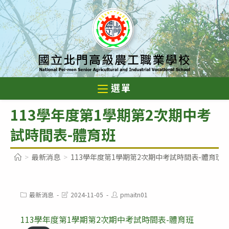
跳
轉
至
主
要
內
選單
容
113學年度第1學期第2次期中考
試時間表-體育班
>
最新消息
>
113學年度第1學期第2次期中考試時間表-體育班
Post
Post
Post
最新消息
2024-11-05
pmaitn01
category:
last
author:
modified:
113學年度第1學期第2次期中考試時間表-體育班