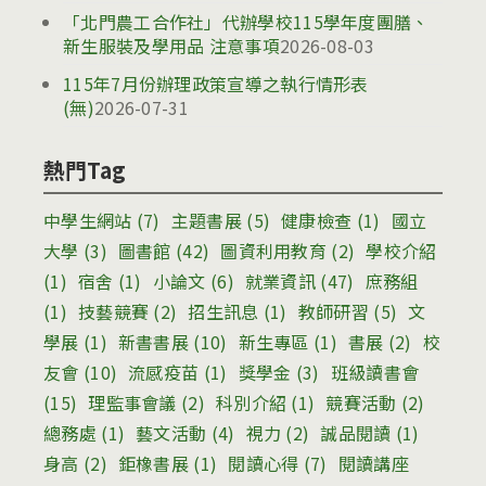
「北門農工合作社」代辦學校115學年度團膳、
新生服裝及學用品 注意事項
2026-08-03
115年7月份辦理政策宣導之執行情形表
(無)
2026-07-31
熱門Tag
中學生網站
(7)
主題書展
(5)
健康檢查
(1)
國立
大學
(3)
圖書館
(42)
圖資利用教育
(2)
學校介紹
(1)
宿舍
(1)
小論文
(6)
就業資訊
(47)
庶務組
(1)
技藝競賽
(2)
招生訊息
(1)
教師研習
(5)
文
學展
(1)
新書書展
(10)
新生專區
(1)
書展
(2)
校
友會
(10)
流感疫苗
(1)
獎學金
(3)
班級讀書會
(15)
理監事會議
(2)
科別介紹
(1)
競賽活動
(2)
總務處
(1)
藝文活動
(4)
視力
(2)
誠品閱讀
(1)
身高
(2)
鉅橡書展
(1)
閱讀心得
(7)
閱讀講座