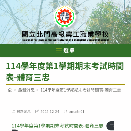
跳
轉
至
主
要
內
選單
容
114學年度第1學期期末考試時間
表-體育三忠
>
最新消息
>
114學年度第1學期期末考試時間表-體育三忠
Post
Post
Post
最新消息
2025-12-24
pmaitn01
category:
last
author:
modified:
114學年度第1學期期末考試時間表-體育三忠
下