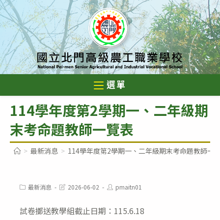
跳
轉
至
主
要
內
選單
容
114學年度第2學期一、二年級期
末考命題教師一覽表
>
最新消息
>
114學年度第2學期一、二年級期末考命題教師一
Post
Post
Post
最新消息
2026-06-02
pmaitn01
category:
last
author:
modified:
試卷擲送教學組截止日期：115.6.18