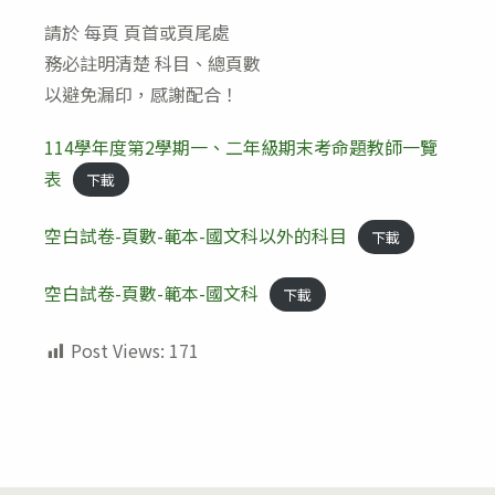
請於 每頁 頁首或頁尾處
務必註明清楚 科目、總頁數
以避免漏印，感謝配合！
114學年度第2學期一、二年級期末考命題教師一覽
表
下載
空白試卷-頁數-範本-國文科以外的科目
下載
空白試卷-頁數-範本-國文科
下載
Post Views:
171