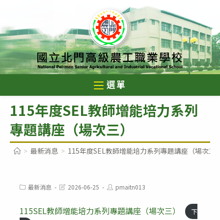
跳
轉
至
主
要
內
選單
容
115年度SEL教師增能培力系列
專題講座（場次三）
>
最新消息
>
115年度SEL教師增能培力系列專題講座（場次三
Post
Post
Post
最新消息
2026-06-25
pmaitn013
category:
last
author:
modified:
115SEL教師增能培力系列專題講座（場次三）
下