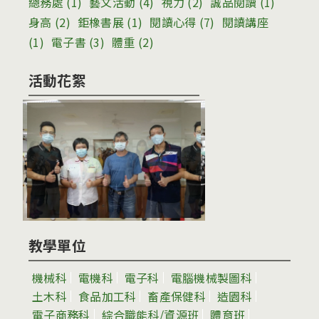
總務處
(1)
藝文活動
(4)
視力
(2)
誠品閱讀
(1)
身高
(2)
鉅橡書展
(1)
閱讀心得
(7)
閱讀講座
(1)
電子書
(3)
體重
(2)
活動花絮
教學單位
機械科
電機科
電子科
電腦機械製圖科
土木科
食品加工科
畜產保健科
造園科
電子商務科
綜合職能科/資源班
體育班