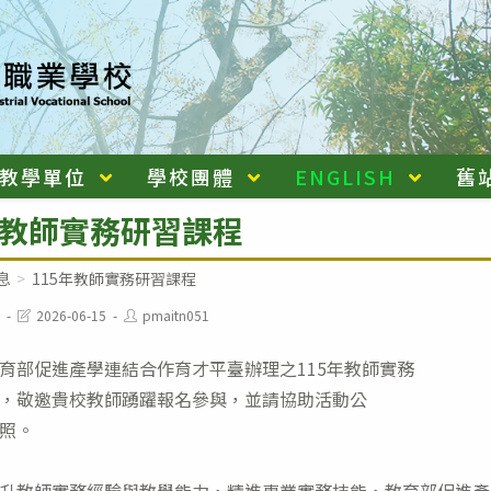
教學單位
學校團體
ENGLISH
舊
年教師實務研習課程
息
>
115年教師實務研習課程
Post
Post
2026-06-15
pmaitn051
last
author:
modified:
育部促進產學連結合作育才平臺辦理之115年教師實務
，敬邀貴校教師踴躍報名參與，並請協助活動公
照。