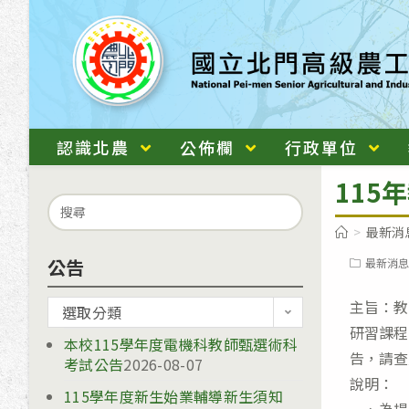
跳
轉
至
主
要
內
認識北農
公佈欄
行政單位
容
115
Search
for:
>
最新消
公告
Post
最新消息
category:
主旨：教
公
選取分類
研習課程
告
本校115學年度電機科教師甄選術科
告，請查
考試公告
2026-08-07
說明：
115學年度新生始業輔導新生須知