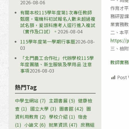
一、為提
2026-08-06
作育才平
有關本校115學年度第1次專任教師
務研習課
甄選，電機科初試報名人數未超過複
業實務教
試名額，爰該科應考人逕行進入複試
（實作及口試）。
2026-08-04
二、本平
https://
115學年度第一學期行事曆
2026-08-
03
三、檢附
「北門農工合作社」代辦學校115學
教師實務
年度團膳、新生服裝及學用品 注意
事項
2026-08-03
Post 
熱門Tag
中學生網站
(7)
主題書展
(5)
健康檢
查
(1)
國立大學
(3)
圖書館
(42)
圖
資利用教育
(2)
學校介紹
(1)
宿舍
(1)
小論文
(6)
就業資訊
(47)
庶務組