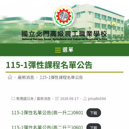
跳
轉
至
主
要
內
選單
容
115-1彈性課程名單公告
>
最新消息
>
115-1彈性課程名單公告
Post
Post
Post
教務處公告
/
最新消息
2026-06-17
pmaitn044
category:
last
author:
modified:
115-1彈性名單公告(高一升二)0601
下載
115-1彈性名單公告(高二升三)0601
下載