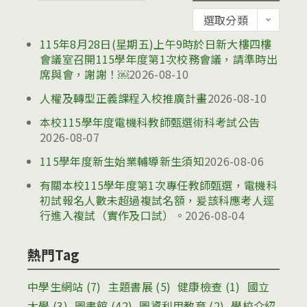
for:
公
選取分類
告
115年8月28日(星期五)上午9時於日新大樓四樓
會議室召開115學年度第1次校務會議，請準時出
席與會，謝謝！￼
2026-08-10
人權及轉型正義課程入校推廣計畫
2026-08-10
本校115學年度電機科教師甄選術科考試公告
2026-08-07
115學年度新生始業輔導新生須知
2026-08-06
有關本校115學年度第1次專任教師甄選，電機科
初試報名人數未超過複試名額，爰該科應考人逕
行進入複試（實作及口試）。
2026-08-04
熱門Tag
中學生網站
(7)
主題書展
(5)
健康檢查
(1)
國立
大學
(3)
圖書館
(42)
圖資利用教育
(2)
學校介紹