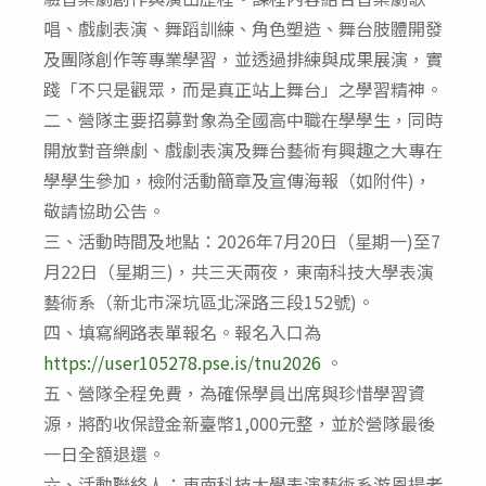
唱、戲劇表演、舞蹈訓練、角色塑造、舞台肢體開發
及團隊創作等專業學習，並透過排練與成果展演，實
踐「不只是觀眾，而是真正站上舞台」之學習精神。
二、營隊主要招募對象為全國高中職在學學生，同時
開放對音樂劇、戲劇表演及舞台藝術有興趣之大專在
學學生參加，檢附活動簡章及宣傳海報（如附件)，
敬請協助公告。
三、活動時間及地點：2026年7月20日（星期一)至7
月22日（星期三)，共三天兩夜，東南科技大學表演
藝術系（新北市深坑區北深路三段152號)。
四、填寫網路表單報名。報名入口為
https://user105278.pse.is/tnu2026
。
五、營隊全程免費，為確保學員出席與珍惜學習資
源，將酌收保證金新臺幣1,000元整，並於營隊最後
一日全額退還。
六、活動聯絡人：東南科技大學表演藝術系游恩揚老