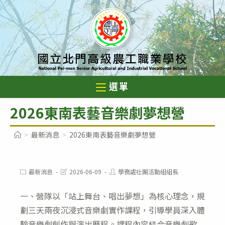
跳
轉
至
主
要
內
選單
容
2026東南表藝音樂劇夢想營
>
最新消息
>
2026東南表藝音樂劇夢想營
Post
Post
Post
最新消息
2026-06-09
學務處社團活動組組長
category:
last
author:
modified:
一、營隊以「站上舞台、唱出夢想」為核心理念，規
劃三天兩夜沉浸式音樂劇實作課程，引導學員深入體
驗音樂劇創作與演出歷程。課程內容結合音樂劇歌