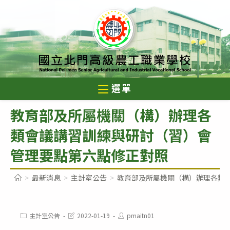
跳
轉
至
主
要
內
選單
容
教育部及所屬機關（構）辦理各
類會議講習訓練與研討（習）會
管理要點第六點修正對照
>
最新消息
>
主計室公告
>
教育部及所屬機關（構）辦理各類
Post
Post
Post
主計室公告
2022-01-19
pmaitn01
category:
last
author: