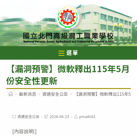
跳
轉
至
主
要
內
選單
容
【漏洞預警】微軟釋出115年5月
份安全性更新
>
最新消息
>
資通安全公告
>
【漏洞預警】微軟釋出115年5
Post
Post
Post
資通安全公告
2026-06-23
pmaitn01
category:
last
author:
modified:
[內容說明:]