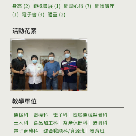
身高
(2)
鉅橡書展
(1)
閱讀心得
(7)
閱讀講座
(1)
電子書
(3)
體重
(2)
活動花絮
教學單位
機械科
電機科
電子科
電腦機械製圖科
土木科
食品加工科
畜產保健科
造園科
電子商務科
綜合職能科/資源班
體育班