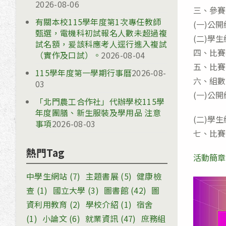
2026-08-06
三、參賽
有關本校115學年度第1次專任教師
(一)公
甄選，電機科初試報名人數未超過複
(二)學
試名額，爰該科應考人逕行進入複試
四、比賽
（實作及口試）。
2026-08-04
五、比賽
115學年度第一學期行事曆
2026-08-
六、組數
03
(一)公
「北門農工合作社」代辦學校115學
年度團膳、新生服裝及學用品 注意
(二)學
事項
2026-08-03
七、比賽
熱門Tag
活動簡章
中學生網站
(7)
主題書展
(5)
健康檢
查
(1)
國立大學
(3)
圖書館
(42)
圖
資利用教育
(2)
學校介紹
(1)
宿舍
(1)
小論文
(6)
就業資訊
(47)
庶務組