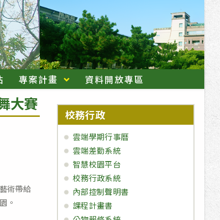
站
專案計畫
資料開放專區
街舞大賽
校務行政
雲端學期行事曆
雲端差勤系統
智慧校園平台
校務行政系統
藝術帶給
內部控制聲明書
園。
課程計畫書
公物報修系統