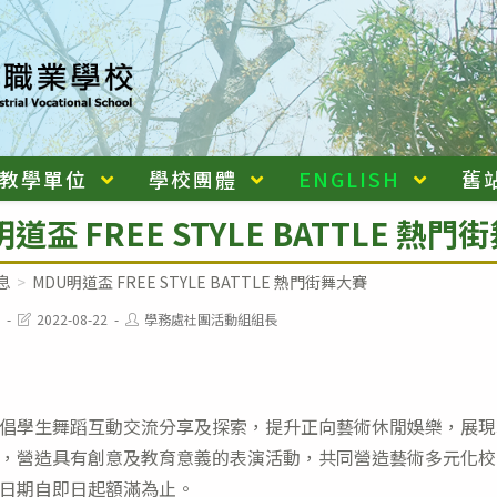
教學單位
學校團體
ENGLISH
舊
道盃 FREE STYLE BATTLE 熱門
息
>
MDU明道盃 FREE STYLE BATTLE 熱門街舞大賽
Post
Post
2022-08-22
學務處社團活動組組長
last
author:
modified:
倡學生舞蹈互動交流分享及探索，提升正向藝術休閒娛樂，展現
，營造具有創意及教育意義的表演活動，共同營造藝術多元化校
日期自即日起額滿為止。