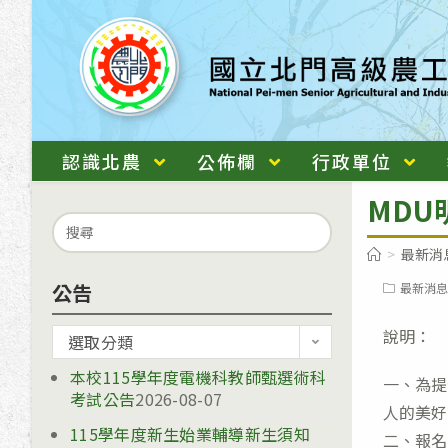
跳
轉
至
主
要
內
認識北農
公佈欄
行政單位
容
MDU明
Search
for:
>
最新消
公告
Post
最新消息
category:
說明：
公
選取分類
告
本校115學年度電機科教師甄選術科
一、為提
考試公告
2026-08-07
人的美好
115學年度新生始業輔導新生須知
二、報名