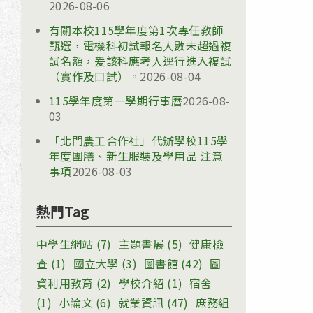
2026-08-06
有關本校115學年度第1次專任教師
甄選，電機科初試報名人數未超過複
試名額，爰該科應考人逕行進入複試
（實作及口試）。
2026-08-04
115學年度第一學期行事曆
2026-08-
03
「北門農工合作社」代辦學校115學
年度團膳、新生服裝及學用品 注意
事項
2026-08-03
熱門Tag
中學生網站
(7)
主題書展
(5)
健康檢
查
(1)
國立大學
(3)
圖書館
(42)
圖
資利用教育
(2)
學校介紹
(1)
宿舍
(1)
小論文
(6)
就業資訊
(47)
庶務組