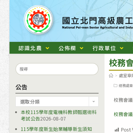
跳
轉
至
主
要
內
認識北農
公佈欄
行政單位
容
校務會
Search
for:
>
處室章
公告
Post
總務處章
category:
校務會議組
公
選取分類
告
本校115學年度電機科教師甄選術科
校務會議組
考試公告
2026-08-07
115學年度新生始業輔導新生須知
Post 