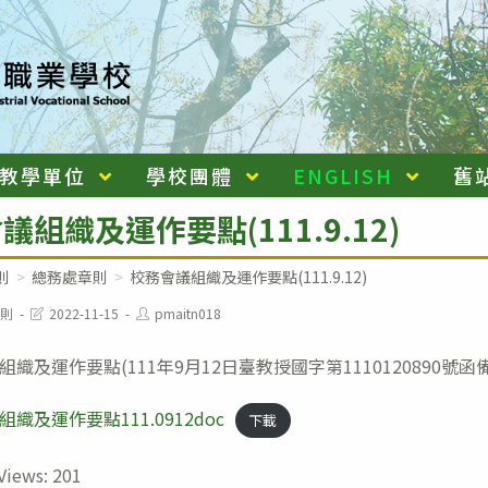
教學單位
學校團體
ENGLISH
舊
議組織及運作要點(111.9.12)
則
>
總務處章則
>
校務會議組織及運作要點(111.9.12)
Post
Post
則
2022-11-15
pmaitn018
last
author:
modified:
織及運作要點(111年9月12日臺教授國字第1110120890號函
織及運作要點111.0912doc
下載
Views:
201