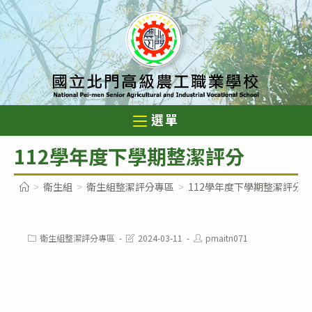
跳
轉
至
主
要
內
選單
容
112學年度下學期整潔評分
>
衛生組
>
衛生組整潔評分專區
>
112學年度下學期整潔評分
Post
Post
Post
衛生組整潔評分專區
2024-03-11
pmaitn071
category:
last
author:
modified: