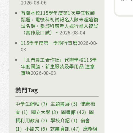
2026-08-06
有關本校115學年度第1次專任教師
甄選，電機科初試報名人數未超過複
試名額，爰該科應考人逕行進入複試
（實作及口試）。
2026-08-04
115學年度第一學期行事曆
2026-08-
03
「北門農工合作社」代辦學校115學
年度團膳、新生服裝及學用品 注意
事項
2026-08-03
熱門Tag
中學生網站
(7)
主題書展
(5)
健康檢
查
(1)
國立大學
(3)
圖書館
(42)
圖
資利用教育
(2)
學校介紹
(1)
宿舍
(1)
小論文
(6)
就業資訊
(47)
庶務組