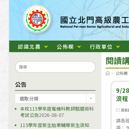
跳
轉
至
主
要
內
認識北農
公佈欄
行政單位
容
閱讀
Search
for:
>
公佈欄
公告
9/
公
流程
選取分類
告
本校115學年度電機科教師甄選術科
Post
圖書
考試公告
2026-08-07
category
請各
115學年度新生始業輔導新生須知
項： 9