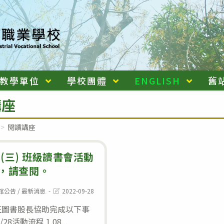
教學單位
學校團體
ENGLISH
舊
講座
>
閱讀講座
28(三) 班級讀書會活動
，請查閱。
Post
館公告
/
最新消息
2022-09-28
:
last
modified:
班圖書股長協助完成以下事
/28活動流程 1.08...